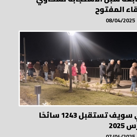
قاء المفتوح
08/04/2025
بني سويف تستقبل 1243 سائحًا
2025
07/04/2025