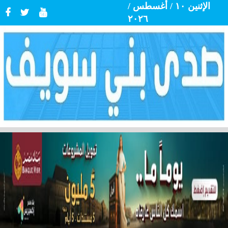
الإثنين ١٠ / أغسطس /
٢٠٢٦