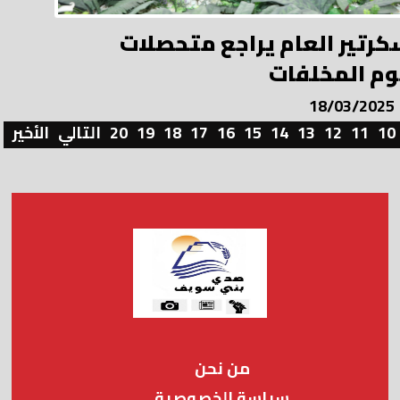
كرتير العام يراجع متحصلات
م المخلفات
18/03/2025
10
11
12
13
14
15
16
17
18
19
20
التالي
الأخير
من نحن
سياسة الخصوصية