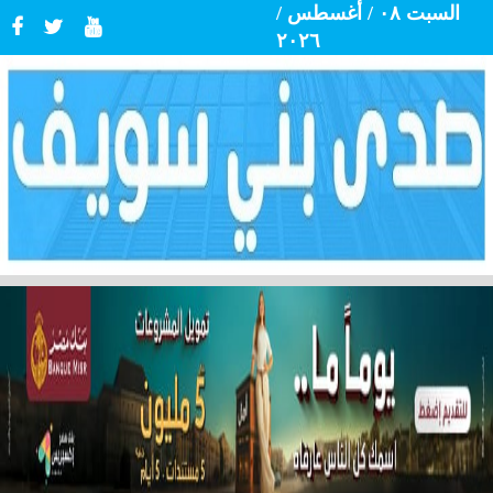
السبت ٠٨ / أغسطس /
٢٠٢٦