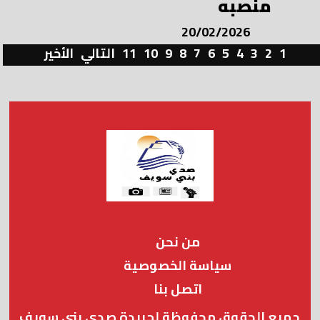
منصبه
20/02/2026
1
2
3
4
5
6
7
8
9
10
11
التالي
الأخير
من نحن
سياسة الخصوصية
اتصل بنا
جميع الحقوق محفوظة لجريدة صدى بني سويف