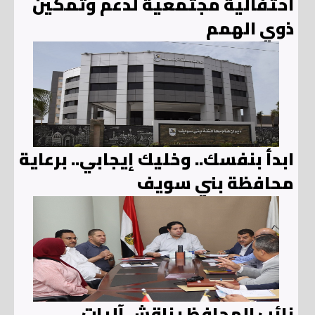
احتفالية مجتمعية لدعم وتمكين
ذوي الهمم
ابدأ بنفسك.. وخليك إيجابي.. برعاية
محافظة بني سويف
نائب المحافظ يناقش آليات