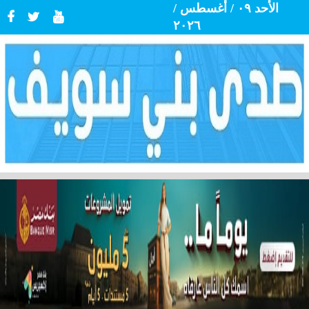
الأحد ٠٩ / أغسطس /
٢٠٢٦