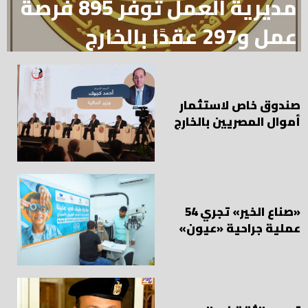
مديرية العمل توفر 895 فرصة
عمل و297 عقدًا بالخارج
صندوق خاص لاستثمار
أموال المصريين بالخارج
«صناع الخير» تجري 54
عملية جراحية «عيون»