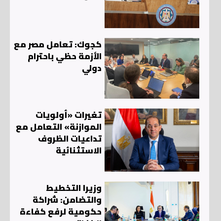
كجوك: تعامل مصر مع
الأزمة حظي باحترام
دولي
تغيرات «أولويات
الموازنة» التعامل مع
تداعيات الظروف
الاستثنائية
وزيرا التخطيط
والتضامن: شراكة
حكومية لرفع كفاءة