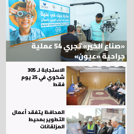
«صناع الخير» تجري 54 عملية
جراحية «عيون»
الاستجابة لـ 305
شكوي في 25 يوم
فقط
المحافظ يتفقد أعمال
التطوير بمحيط
المزلقانات