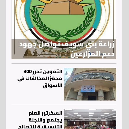
زراعة بني سويف تواصل جهود
دعم المزارعين
التموين تحرر 300
محضرًا لمخالفات في
الأسواق
السكرتير العام
يجتمع واللجنة
التنسيقية للتصالح