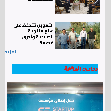
التموين تتحفظ على
سلع منتهية
الصلاحية وأخرى
مُدعمة
المزيد
دواوين العاصمة