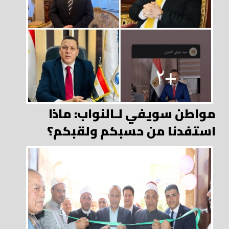
مواطن سويفي لـالنواب: ماذا
استفدنا من حسبكم ولقبكم؟