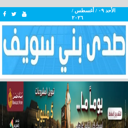
الأحد ٠٩ / أغسطس /
٢٠٢٦