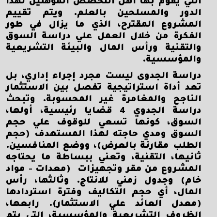
التي يقوم بها أهل التخصص المؤهلين لهذا
الدور والمسلحين بالعلم. ويتم تقييم
المشروع المقترح، الذي ما يزال في طور
الفكرة من خلال العمل علي دراسة السوق
والتقنية ورأس المال والبيئة التشريعية
والمؤسسية.
دراسة الجدوى ليست مجرد إجراء إداري، بل
تعد أداة استراتيجية تفصل بين الاستثمار
الناجح والمغامرة غير المحسوبة. وتبحث
دراسة الجدوي 4 قضايا رئيسية، أولها،
السوق، كونها تسعي للوقوف علي حجم
السوق ومدي حاجته لهذا المستهدف (حجم
الطلب مقارنة بالعرض)، ووضع المنافسين.
ثانيها، التقنية، وتعني ببساطة ما يحتاجه
المشروع من مقر وتجهيزات (معدات - مواد
خام) وجدول زمني للانتاج. وثالثها، رأس
المال، أي حجم التكاليف وفترة استردادها
(معدل العائد علي الاستثمار). رابعها،
الظروف التشريعية والمؤسسية، التي يتم