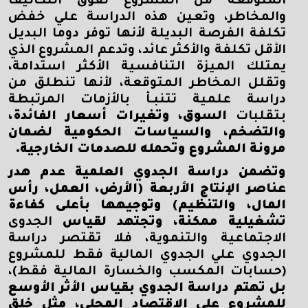
المتوقعة من المشروع تفوق التكاليف
والمخاطر، وتعين هذه الدراسة علي خفض
تكلفة الفرصة البديلة لأنها توفر دوما البديل
الأقل تكلفة والأكثر عائد، وتدعم المشروع الذي
يمتلك الميزة التنافسية الأكثر استدامة،
وتقلل المخاطر المتوقعة، لأنها تنطلق من
دراسة علمية تتنبـأ بالأزمات المرتبطة
بتقلبات
السوق، وتغيرات أسعار الفائدة،
والتضخم، والسياسات الحكومية لضمان
مرونة المشروع وتحمله للصدمات الخارجية.
وتضمن دراسة الجدوي العلمية عدم هدر
عناصر الإنتاج الأربعة (الأرض، العمل، رأس
المال، والتنظيم) وتوجيهها بأعلى كفاءة
تشغيلية ممكنة، وتجتهد لقياس
الجدوى
الاجتماعية والتنموية، فلا تقتصر دراسة
الجدوي علي الجدوي المالية فقط للمشروع
(حسابات المكسب والخسارة المالية فقط)،
بل تهتم دراسة الجدوي بقياس الأثر الأوسع
للمشروع على الاقتصاد المحلي، مثل خلق