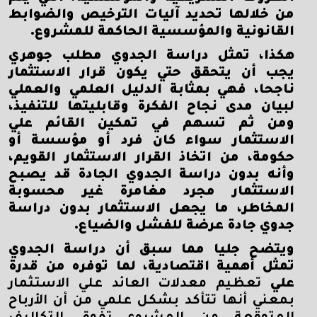
من خلالها تحديد آليات الترخيص والضوابط
القانونية والمؤسسية الحاكمة للمشروع.
هكذا، تمثل دراسة الجدوي مطلب جوهري
يجب أن يتحقق حتي يكون قرار الاستثمار
ناجحا، فهي بمثابة الدليل العلمي والعملي
لبيان مدى نجاح الفكرة وقابليتها للتنفيذ،
ومن ثم تسهم في تمكين القائم علي
الاستثمار سواء كان فرد أو مؤسسة أو
حكومة، من اتخاذ القرار الاستثمار القويم،
وأنه بدون دراسة الجدوي الجادة قد يصبح
الاستثمار مجرد مغامرة غير محسوبة
المخاطر، ما يجعل الاستثمار بدون دراسة
جدوي جادة عرضة للفشل والضياع.
ويتضح جليا مما سبق أن دراسة الجدوي
تمثل أهمية اقتصادية، لما توفره من قدرة
علي
تعظيم معدلات العائد علي الاستثمار
بمعني أنها تتأكد بشكل علمي من أن الأرباح