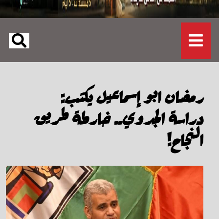
رمضان ابو إسماعيل يكتب:
دراسة الجدوي.. خارطة طريق
النجاح!