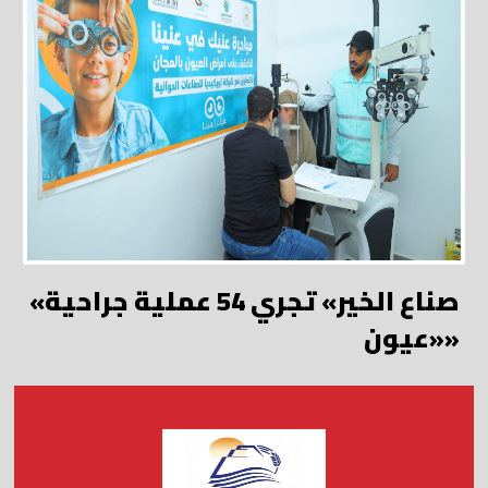
«صناع الخير» تجري 54 عملية جراحية
«عيون»