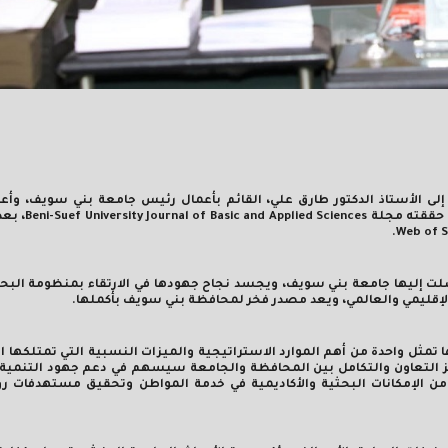
إلى الأستاذ الدكتور طارق علي، القائم بأعمال رئيس جامعة بني سويف، وأع
ي حققته مجلة
Beni-Suef University Journal of Basic and Applied Sciences
، بع
.
Web of S
وصلت إليها جامعة بني سويف، ويجسد نجاح جهودها في الارتقاء بمنظومة الب
لإقليمي والعالمي، ويعد مصدر فخر لمحافظة بني سويف بأكملها.
 تمثل واحدة من أهم الموارد الاستراتيجية والميزات النسبية التي تمتلكها 
يز التعاون والتكامل بين المحافظة والجامعة سيسهم في دعم جهود التنمية 
ن الإمكانات البحثية والأكاديمية في خدمة المواطن وتحقيق مستهدفات رؤي