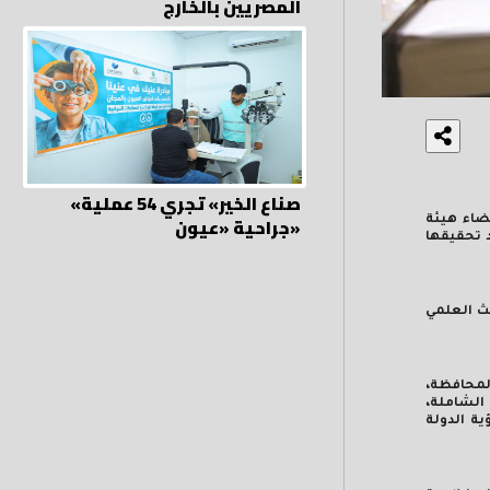
المصريين بالخارج
«صناع الخير» تجري 54 عملية
جراحية «عيون»
ضاء هيئة
د تحقيقها
حث العلمي
المحافظة،
الشاملة،
ة الدولة