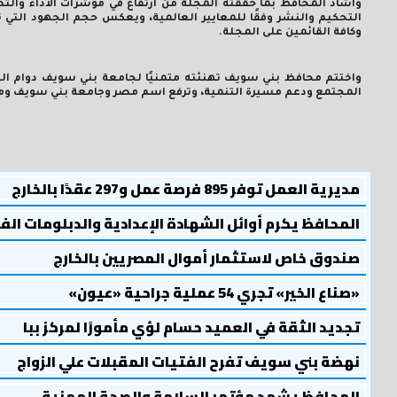
وأشاد المحافظ بما حققته المجلة من ارتفاع في مؤشرات الأداء والتصن
التحكيم والنشر وفقًا للمعايير العالمية، ويعكس حجم الجهود التي تب
وكافة القائمين على المجلة.
واختتم محافظ بني سويف تهنئته متمنيًا لجامعة بني سويف دوام الت
المجتمع ودعم مسيرة التنمية، وترفع اسم مصر وجامعة بني سويف وم
مديرية العمل توفر 895 فرصة عمل و297 عقدًا بالخارج
المحافظ يكرم أوائل الشهادة الإعدادية والدبلومات الف
صندوق خاص لاستثمار أموال المصريين بالخارج
«صناع الخير» تجري 54 عملية جراحية «عيون»
تجديد الثقة في العميد حسام لؤي مأمورًا لمركز ببا
نهضة بني سويف تفرح الفتيات المقبلات علي الزواج
المحافظ يشهد مؤتمر السلامة والصحة المهنية