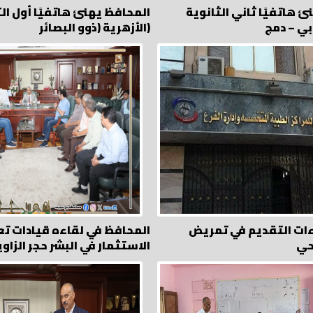
 هاتفيًا ثاني الثانوية
المحافظ يهنئ هاتفيًا أول ال
الأزهرية (ذوو البصائر)
ءات التقديم في تمريض
المحافظ في لقاءه قيادات تع
حي
الاستثمار في البشر حجر الزاوي