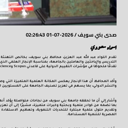
صدى بني سويف
/
2026-07-01 02:26:43
اسماء سعودي
تقدم اللواء عبد الله عبد العزيز، محافظ بني سويف، بخالص التهنئة 
التدريس والباحثين والعاملين بالجامعة، بمناسبة الإنجاز العلمي الذ
تقدمًا ملحوظًا في مؤشرات التقييم الدولية على قاعدتي
Scopus
و
cience
وأكد المحافظ أن هذا الإنجاز يعكس المكانة العلمية المتميزة التي 
والنشر الدولي، بما يسهم في تعزيز تصنيف الجامعة على المستويين ا
وأشار إلي أن ما تحققه جامعة بني سويف من نجاحات متواصلة يؤكد أنها
بما تضمه من كوادر علمية وبحثية وخبرات متميزة، مشيرًا إلى أن تعز
وتقديم حلول علمية مبتكرة للتحديات التنموية، وتعظيم الاستفادة م
المصرية للتنمية المستدامة.