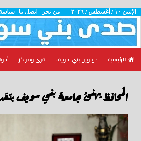
الإثنين ١٠ / أغسطس / ٢٠٢٦
من نحن
اتصل بنا
سياسة
الرئيسية
دواوين بني سويف
قرى ومراكز
أحوا
المحافظ يهنئ جامعة بني سويف بتقدم