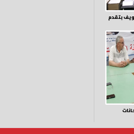
ويف بتقدم
انات