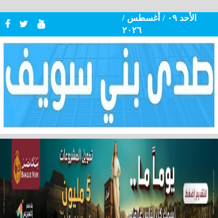
الأحد ٠٩ / أغسطس /
٢٠٢٦