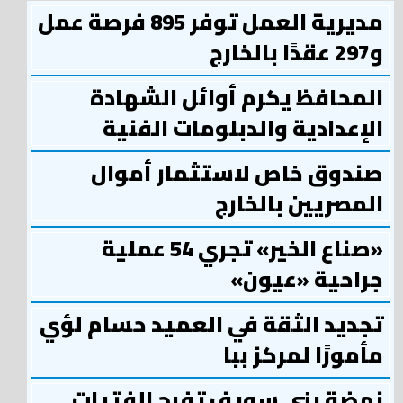
مديرية العمل توفر 895 فرصة عمل
و297 عقدًا بالخارج
المحافظ يكرم أوائل الشهادة
الإعدادية والدبلومات الفنية
صندوق خاص لاستثمار أموال
المصريين بالخارج
«صناع الخير» تجري 54 عملية
جراحية «عيون»
تجديد الثقة في العميد حسام لؤي
مأمورًا لمركز ببا
نهضة بني سويف تفرح الفتيات