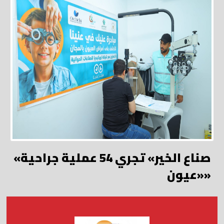
«صناع الخير» تجري 54 عملية جراحية
«عيون»