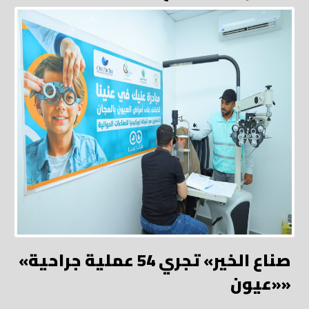
«صناع الخير» تجري 54 عملية جراحية
«عيون»