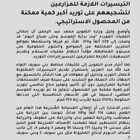
التيسيرات اللازمة للمزارعين
لتشجيعهم على توريد أكبر كمية ممكنة
من المحصول الاستراتيجي.
وأوضح وكيل وزارة التموين محمد عبد الرحمن أن إجمالي
الكميات الموردة "منذ بداية الموسم وحتى صباح اليوم" قد
وصلت إلى 338 ألفاً و214 طناً، تم فرزها واستلامها بمواقع
التخزين المختلفة من الصوامع والشون الحكومية على
مستوى المحافظة، مؤكداً انتظام عمليات الاستلام وتقديم
التسهيلات اللازمة للمزارعين لتيسير إجراءات التوريد.
كما أشار مدير التموين إلى تكليفات محافظ بني سويف اللواء
عبد الله عبد العزيز، باستمرار تقديم التيسيرات المطلوبة
لأعمال التوريد وتذليل أي معوقات في هذا الشأن بالتنسيق مع
الجهات ذات الصلة، مع التشديد على سرعة صرف المستحقات
المالية للمزارعين دون أي تأخير، وتوفير مناخ تنافسي لتوريد
أكبر كمية ممكنة من المحصول تتجاوز ما تم توريده الموسم
الماضي، لاسيما في ظل الأسعار التنافسية التي حددتها
الحكومة بـ2500 جنيه للأردب زنة 150 كجم.
تجدر الإشارة إلى أن إجمالي المساحة المُنزرعة هذا العام من
القمح بلغت 116 ألفاً و381 فداناً، تنوعت بين الزراعة على
مصاطب، والزراعة العفير بدار، والزراعة على خطوط، والزراعة
بنظام التسطير، فيما تضمنت الأصناف المنزرعة قمح الخبز
مثل سدس 14 وجيزة 171 وسخا 95 ومصر 3 ومصر 4، إلى جانب
أصناف الديورم لإنتاج المكرونة مثل بني سويف 5 وبني سويف
7.