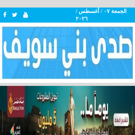
الجمعة ٠٧ / أغسطس /
٢٠٢٦