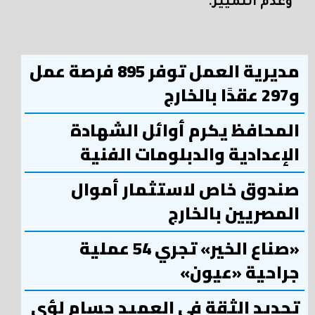
وعدم التمييز.
مديرية العمل توفر 895 فرصة عمل
و297 عقدًا بالخارج
المحافظ يكرم أوائل الشهادة
الإعدادية والدبلومات الفنية
صندوق خاص لاستثمار أموال
المصريين بالخارج
«صناع الخير» تجري 54 عملية
جراحية «عيون»
تجديد الثقة في العميد حسام لؤي