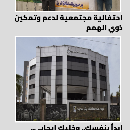
احتفالية مجتمعية لدعم وتمكين
ذوي الهمم
ابدأ بنفسك.. وخليك إيجابي..