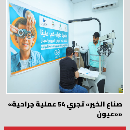
«صناع الخير» تجري 54 عملية جراحية
«عيون»