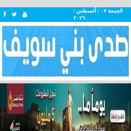
الجمعة ٠٧ / أغسطس /
٢٠٢٦