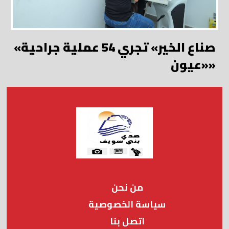
«صناع الخير» تجري 54 عملية جراحية
«عيون»
من نحن
سياسة الخصوصية
اتصل بنا