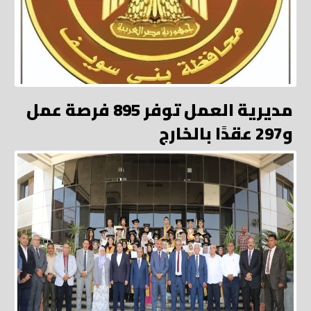
مديرية العمل توفر 895 فرصة عمل
و297 عقدًا بالخارج