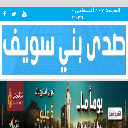
الجمعة ٠٧ / أغسطس /
٢٠٢٦