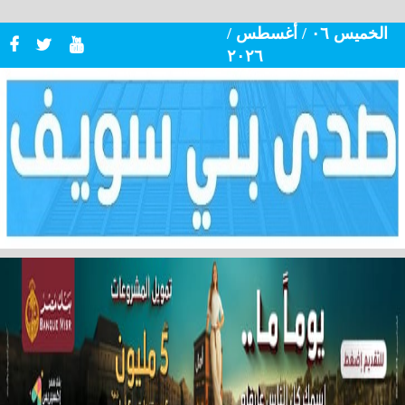
الخميس ٠٦ / أغسطس /
٢٠٢٦