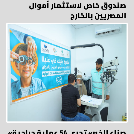
صندوق خاص لاستثمار أموال
المصريين بالخارج
«صناع الخير» تجري 54 عملية جراحية