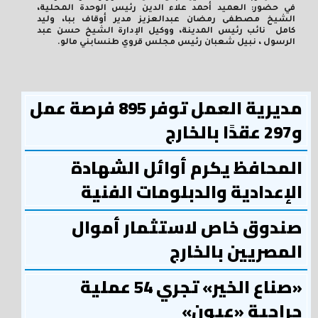
في حضور: العميد أحمد علاء الدين رئيس الوحدة المحلية،
الشيخ مصطفى رمضان عبدالعزيز مدير أوقاف ببا، وليد
كامل نائب رئيس المدينة، ووكيل الإدارة الشيخ حسن عبد
الرسول ، نبيل شعبان رئيس مجلس قروي طنسابني مالو.
مديرية العمل توفر 895 فرصة عمل
و297 عقدًا بالخارج
المحافظ يكرم أوائل الشهادة
الإعدادية والدبلومات الفنية
صندوق خاص لاستثمار أموال
المصريين بالخارج
«صناع الخير» تجري 54 عملية
جراحية «عيون»