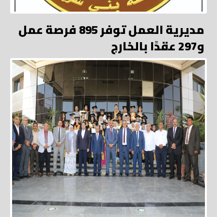
مديرية العمل توفر 895 فرصة عمل
و297 عقدًا بالخارج