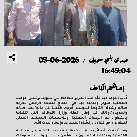
صدى بني سويف
2026-06-05
/
16:45:04
إبراهيم الكاشف
أناب اللواء عبد الله عبد العزيز محافظ بني سويف،رئيس الوحدة
المحلية لمركز ومدينة ببا، في افتتاح مسجد الرحمن بعزبة
صالح رشوان التابعة لمجلس قروي طنسا بني مالو"بعد إحلاله
وتجديده"،وذلك في إطار خطة وزارة الأوقاف التي تنفذها
بالتعاون مع الجهات المعنية ومؤسسات المجتمع المدني
لتطوير ورفع كفاءة وإنشاء المساجد وإعمار بيوت الله.
وقد أقيمت شعائر صلاة الجمعة بالمسجد المقام على مساحة
160 متر
2
وبتكلفة 1.4 مليون جنيهاً من خطة وزارة الأوقاف،وذلك