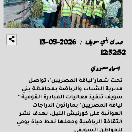
صدى بني سويف
2026-05-13
/
12:52:52
اسماء سعودي
تحت شعار"لياقة المصريين"، تواصل
مديرية الشباب والرياضة بمحافظة بني
سويف تنفيذ فعاليات المبادرة
القومية "
لياقة المصريين" بماراثون الدراجات
الهوائية على كورنيش النيل،
بهدف نشر
الثقافة الرياضية وجعلها نمط حياة يومي
للمواطن السويفي