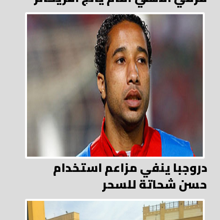
دروجبا ينفي مزاعم استخدام
حسن شحاتة للسحر