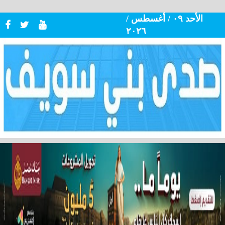
الأحد ٠٩ / أغسطس /
٢٠٢٦