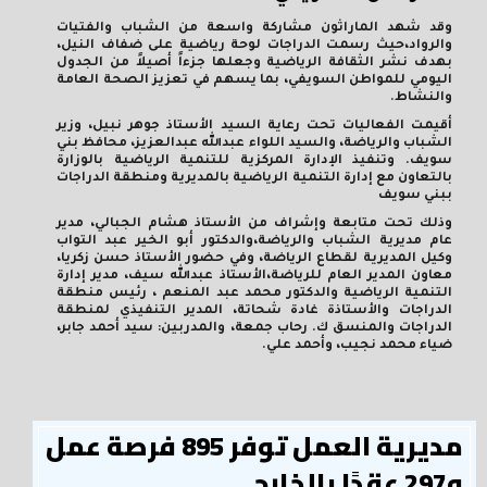
وقد شهد الماراثون مشاركة واسعة من الشباب والفتيات
والرواد،حيث رسمت الدراجات لوحة رياضية على ضفاف النيل،
بهدف نشر الثقافة الرياضية وجعلها جزءاً أصيلاً من الجدول
اليومي للمواطن السويفي، بما يسهم في تعزيز الصحة العامة
والنشاط.
أقيمت الفعاليات تحت رعاية السيد الأستاذ جوهر نبيل، وزير
الشباب والرياضة، والسيد اللواء عبدالله عبدالعزيز، محافظ بني
سويف. وتنفيذ الإدارة المركزية للتنمية الرياضية بالوزارة
بالتعاون مع إدارة التنمية الرياضية بالمديرية ومنطقة الدراجات
ببني سويف
وذلك تحت متابعة وإشراف من ​الأستاذ هشام الجبالي، مدير
عام مديرية الشباب والرياضة،و​الدكتور أبو الخير عبد التواب
وكيل المديرية لقطاع الرياضة، وفي حضور ​الأستاذ حسن زكريا،
معاون المدير العام للرياضة،الأستاذ عبدالله سيف، مدير إدارة
التنمية الرياضية و​الدكتور محمد عبد المنعم ، رئيس منطقة
الدراجات و​الأستاذة غادة شحاتة، المدير التنفيذي لمنطقة
الدراجات والمنسق ك. رحاب جمعة، والمدربين: سيد أحمد جابر،
ضياء محمد نجيب، وأحمد علي.
مديرية العمل توفر 895 فرصة عمل
و297 عقدًا بالخارج