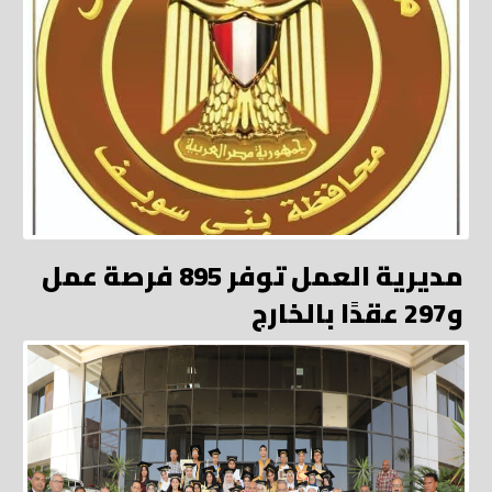
مديرية العمل توفر 895 فرصة عمل
و297 عقدًا بالخارج