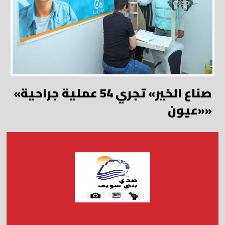
«صناع الخير» تجري 54 عملية جراحية
«عيون»