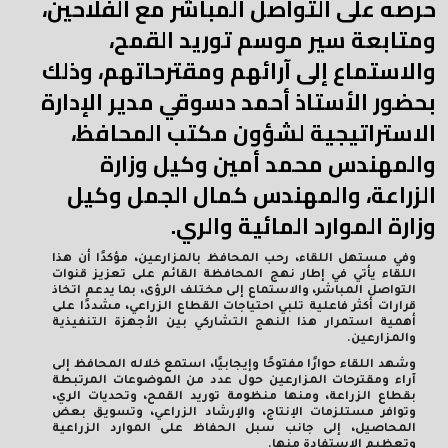
حرصه على التواصل المباشر مع الفلاحين،
ومتابعة سير موسم توريد القمح،
والاستماع إلى آرائهم ومقترحاتهم، وذلك
بحضور الأستاذ أحمد دسوقي مدير الإدارة
الاستراتيجية لشؤون مكتب المحافظ،
والمهندس محمد أمين وكيل وزارة
الزراعة، والمهندس كمال الجمل وكيل
وزارة الموارد المائية والري.
وفي مستهل اللقاء، رحب المحافظ بالمزارعين، مؤكدًا أن هذا
اللقاء يأتي في إطار نهج المحافظة القائم على تعزيز قنوات
التواصل المباشر، والاستماع إلى مختلف الرؤى، بما يدعم اتخاذ
قرارات أكثر فاعلية تلبي احتياجات القطاع الزراعي، مشددًا على
أهمية استمرار هذا النهج التشاركي بين الأجهزة التنفيذية
والمزارعين.
وشهد اللقاء حوارًا مفتوحًا وإيجابيًا، استمع خلاله المحافظ إلى
آراء ومقترحات المزارعين حول عدد من الموضوعات المرتبطة
بقطاع الزراعة، ومنها منظومة توريد القمح، وتحديات الري،
وتوافر مستلزمات الإنتاج، والإرشاد الزراعي، وتسويق بعض
المحاصيل، إلى جانب سبل الحفاظ على الموارد الزراعية
وتعظيم الاستفادة منها.