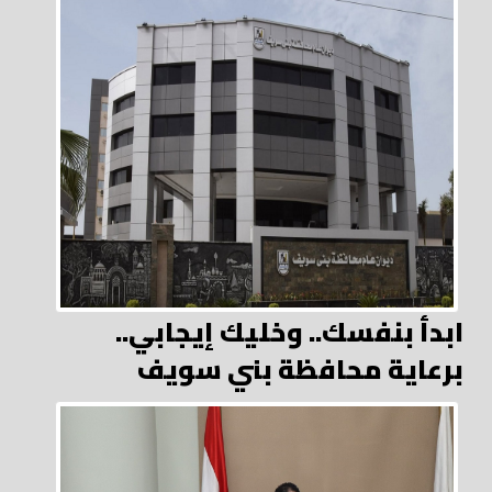
ابدأ بنفسك.. وخليك إيجابي..
برعاية محافظة بني سويف