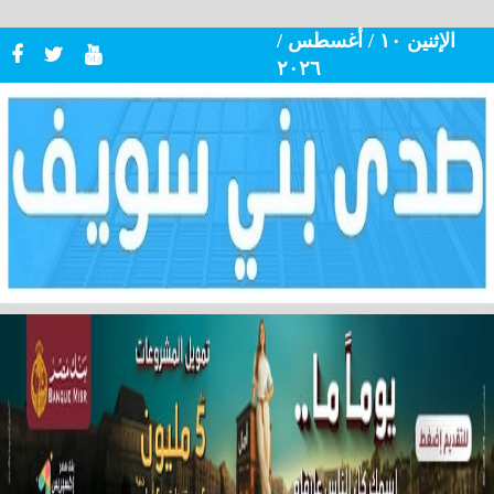
الإثنين ١٠ / أغسطس /
٢٠٢٦