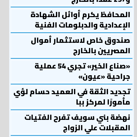
المحافظ يكرم أوائل الشهادة
الإعدادية والدبلومات الفنية
صندوق خاص لاستثمار أموال
المصريين بالخارج
«صناع الخير» تجري 54 عملية
جراحية «عيون»
تجديد الثقة في العميد حسام لؤي
مأمورًا لمركز ببا
نهضة بني سويف تفرح الفتيات
المقبلات علي الزواج