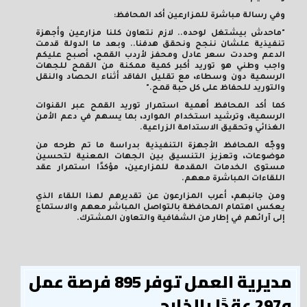
وفي رسالة مباشرة للمزارعين أكد المحافظ:
"ماحدش بيشتغل لوحده.. لازم نتعاون كلنا مزارعين وأجهزة
تنفيذية علشان ننجح ونحقق هدفنا.. وبعد ما الدولة قدمت
الدعم وحددت سعر عادل ومحفز لأردب القمح، أصبح عليكم
واجب وطني هو توريد أكبر كمية ممكنة من القمح للجهات
الرسمية دون وسطاء، مع تقليل الفاقد أثناء الحصاد والنقل
والتوريد للحفاظ على كل حبة قمح."
كما أكد المحافظ أهمية استمرار توريد القمح عبر القنوات
الرسمية، وترشيد استخدام الموارد، بما يسهم في دعم الأمن
الغذائي وتحقيق الاستدامة الزراعية.
ووجّه المحافظ الأجهزة التنفيذية بدراسة ما تم طرحه من
موضوعات، وتعزيز التنسيق بين الجهات المعنية لتحسين
مستوى الخدمات المقدمة للمزارعين، مؤكدًا استمرار عقد
اللقاءات المباشرة معهم.
ومن جانبهم، أعرب المزارعون عن تقديرهم لهذا اللقاء الذي
يعكس اهتمام المحافظة بالتواصل المباشر معهم والاستماع
إلى آرائهم في إطار من الشفافية والتعاون المشترك.
مديرية العمل توفر 895 فرصة عمل
و297 عقدًا بالخارج