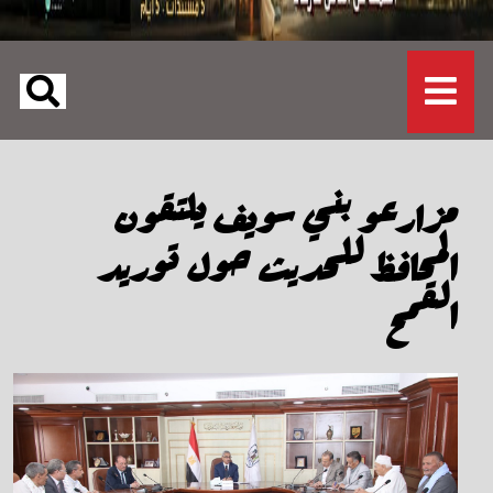
مزارعو بني سويف يلتقون
المحافظ للحديث حول توريد
القمح