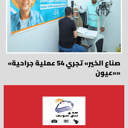
«صناع الخير» تجري 54 عملية جراحية
«عيون»