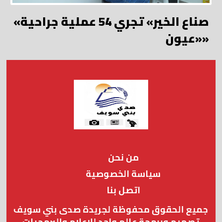
«صناع الخير» تجري 54 عملية جراحية
«عيون»
من نحن
سياسة الخصوصية
اتصل بنا
جميع الحقوق محفوظة لجريدة صدى بني سويف
تصميم وبرمجة عالم واحد للإعلام والبرمجيات