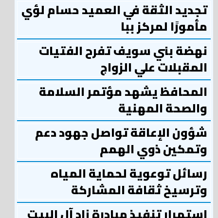
تجديد الثقة في العميد حسام لؤي
مأمورًا لمركز ببا
نهضة بني سويف تفرح الفتيات
المقبلات علي الزواج
المحافظ يشهد مؤتمر السلامة
والصحة المهنية
شؤون الإعاقة تواصل جهود دعم
وتمكين ذوي الهمم
رسائل توعوية لحماية المياه
وترسيخ ثقافة المشاركة
استمرار تنفيذ مبادرة زاد آل البيت