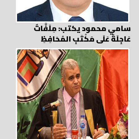
سامي محمود يكتب: مِلَفَّاتٌ
عَاجِلَةٌ عَلَى مَكْتَبِ المُحَافِظِ