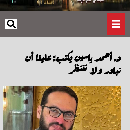
د. أحمد ياسين يكتب: علينا أن
نبادر ولا ننتظر