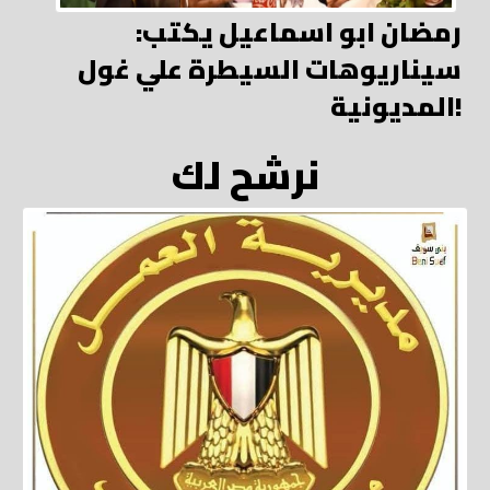
رمضان ابو اسماعيل يكتب:
سيناريوهات السيطرة علي غول
المديونية!
نرشح لك