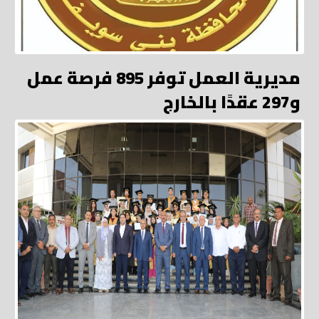
مديرية العمل توفر 895 فرصة عمل
و297 عقدًا بالخارج