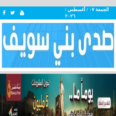
الجمعة ٠٧ / أغسطس /
٢٠٢٦