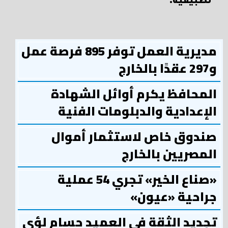
تطبيقية.
مديرية العمل توفر 895 فرصة عمل
و297 عقدًا بالخارج
المحافظ يكرم أوائل الشهادة
الإعدادية والدبلومات الفنية
صندوق خاص لاستثمار أموال
المصريين بالخارج
«صناع الخير» تجري 54 عملية
جراحية «عيون»
تجديد الثقة في العميد حسام لؤي