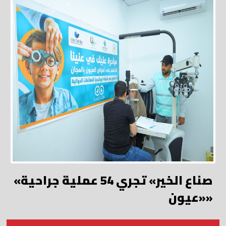
«صناع الخير» تجري 54 عملية جراحية
«عيون»