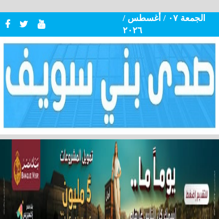
الجمعة ٠٧ / أغسطس /
٢٠٢٦