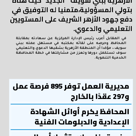
الأزهرية ببني سويف " الجديد" حيث هنأه
بتولي المسؤولية،متمنيا له التوفيق في
دفع جهود الأزهر الشريف على المستويين
التعليمي والدعوي.
في المقابل أعرب رئيس الإدارة المركزية عن سعادته بمقابلة
المحافظ وحرصه على لقائه بمكتبه في مستهل عمله ببني
سويف ، مؤكدا أن المنطقة الأزهرية بشقيها الدعوي والتعليمي
سوف تستكمل دورها وتعزز من مشاركتها في خطة المحافظة
الخدمية التنموية.
مديرية العمل توفر 895 فرصة عمل
و297 عقدًا بالخارج
المحافظ يكرم أوائل الشهادة
الإعدادية والدبلومات الفنية