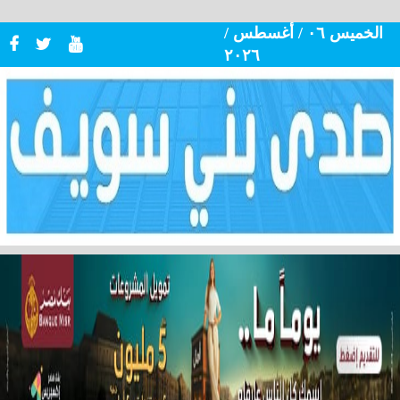
الخميس ٠٦ / أغسطس /
٢٠٢٦