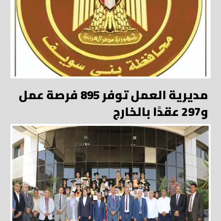
مديرية العمل توفر 895 فرصة عمل
و297 عقدًا بالخارج