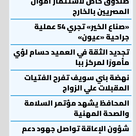
صندوق خاص لاستثمار أموال
المصريين بالخارج
«صناع الخير» تجري 54 عملية
جراحية «عيون»
تجديد الثقة في العميد حسام لؤي
مأمورًا لمركز ببا
نهضة بني سويف تفرح الفتيات
المقبلات علي الزواج
المحافظ يشهد مؤتمر السلامة
والصحة المهنية
شؤون الإعاقة تواصل جهود دعم