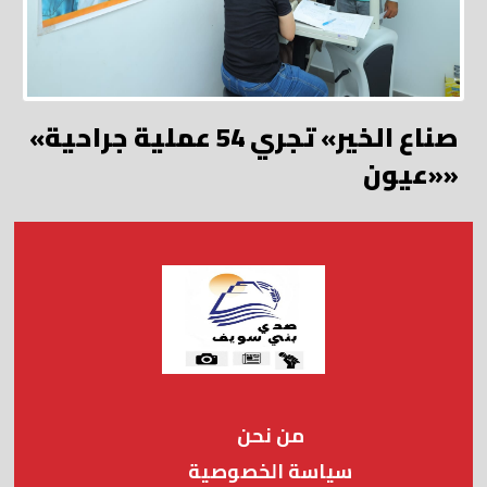
«صناع الخير» تجري 54 عملية جراحية
«عيون»
من نحن
سياسة الخصوصية