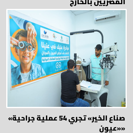
المصريين بالخارج
«صناع الخير» تجري 54 عملية جراحية
«عيون»