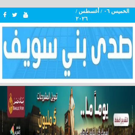
الخميس ٠٦ / أغسطس /
٢٠٢٦