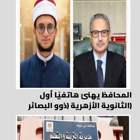
المحافظ يهنئ هاتفيًا أول
الثانوية الأزهرية (ذوو البصائر)