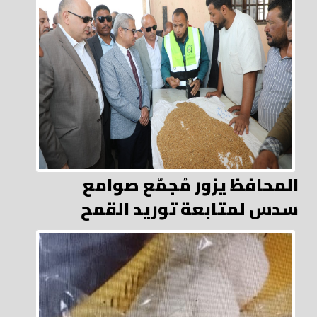
المحافظ يزور مُجمّع صوامع
سدس لمتابعة توريد القمح