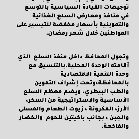
توجيهات القيادة السياسية بالتوسع
في منافذ ومعارض السلع الغذائية
والتموينية بأسعار مخفضة للتيسير على
المواطنين خلال شهر رمضان.
وتجول المحافظ داخل منفذ السلع الذي
أقامته الوحدة المحلية،بالتنسيق مع
وحدة التنمية الاقتصادية
بالمحافظة،وتحت إشراف التموين
والطب البيطري، ويضم معظم السلع
الأساسية والإستراتيجية من السكر،
الأرز، المكرونة ، زيوت الطعام والمسلى
والجبن ، بجانب باكيتين للحوم والخضار
والفاكهة.