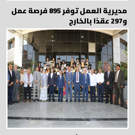
مديرية العمل توفر 895 فرصة عمل
و297 عقدًا بالخارج