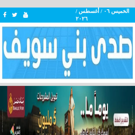
الخميس ٠٦ / أغسطس /
٢٠٢٦