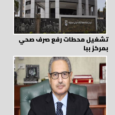
تشغيل محطات رفع صرف صحي
بمركز ببا