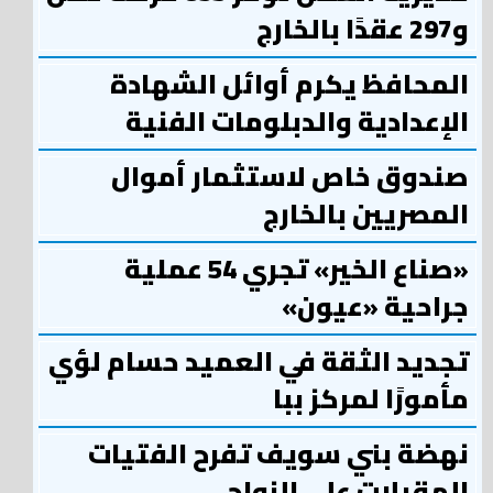
و297 عقدًا بالخارج
المحافظ يكرم أوائل الشهادة
الإعدادية والدبلومات الفنية
صندوق خاص لاستثمار أموال
المصريين بالخارج
«صناع الخير» تجري 54 عملية
جراحية «عيون»
تجديد الثقة في العميد حسام لؤي
مأمورًا لمركز ببا
نهضة بني سويف تفرح الفتيات
المقبلات علي الزواج