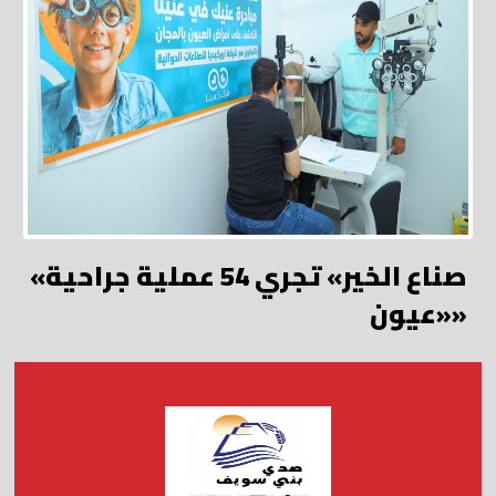
«صناع الخير» تجري 54 عملية جراحية
«عيون»