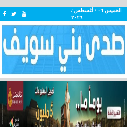
الخميس ٠٦ / أغسطس /
٢٠٢٦