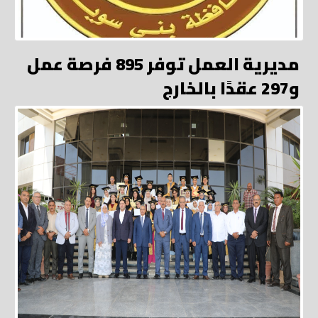
مديرية العمل توفر 895 فرصة عمل
و297 عقدًا بالخارج