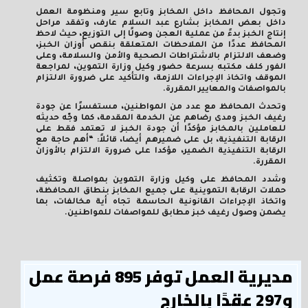
وتجول المحافظ داخل المخابز وتابع سير ومنظومة العمل
داخل بعض المخابز بشارع عبد السلام عارف، وتفقد مراحل
إنتاج الخبز بدءً من عملية العجن وصولًا إلى التوزيع، حيث لاحظ
المحافظ عددًا من الملاحظات المتعلقة بنقص أوزان الخبز،
وضعف الالتزام بالاشتراطات الصحية والأمن والسلامة، وعلى
الفور كلف مكتبه بسرعة حضور وكيل وزارة التموين، لمراجعة
الموقف واتخاذ الإجراءات اللازمة، والتأكيد على ضرورة الالتزام
بالمواصفات والمعايير المقررة.
وتحدث المحافظ مع عدد من المواطنين، مستفسرًا عن جودة
رغيف الخبز ومدى رضاهم عن الخدمة المقدمة، كما وجّه حديثه
للعاملين بالمخابز مؤكدًا أن جودة الخبز لا تعتمد فقط على
الرقابة التنفيذية، بل على ضميرهم أيضا، قائلاً: “أهم حاجة مع
الرقابة التنفيذية الضمير، مؤكدا على ضرورة الالتزام بالأوزان
المقررة.
وشدد المحافظ على وكيل وزارة التموين بمواصلة وتكثيف
حملات الرقابة التموينية على جميع المخابز بنطاق المحافظة،
واتخاذ الإجراءات القانونية الحاسمة تجاه أية مخالفات، بما
يضمن وصول رغيف خبز مطابق للمواصفات للمواطنين.
مديرية العمل توفر 895 فرصة عمل
و297 عقدًا بالخارج