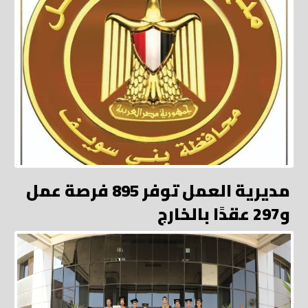
مديرية العمل توفر 895 فرصة عمل
و297 عقدًا بالخارج