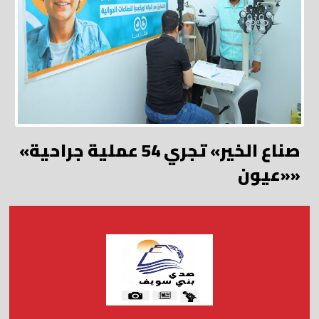
«صناع الخير» تجري 54 عملية جراحية
«عيون»