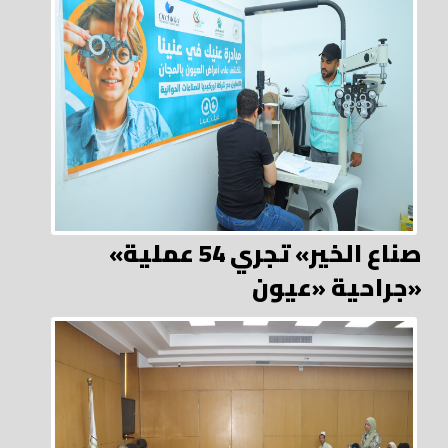
«صناع الخير» تجري 54 عملية
جراحية «عيون»