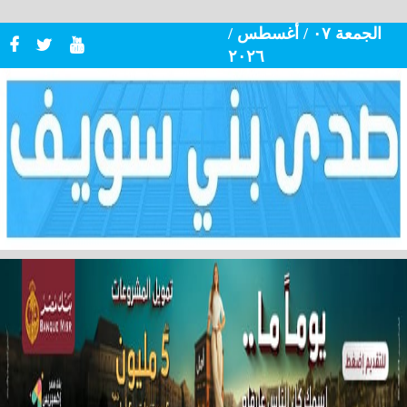
الجمعة ٠٧ / أغسطس /
٢٠٢٦