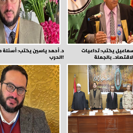
سماعيل يكتب: تداعيات
د. أحمد ياسين يكتب: أسئلة م
الحرب!