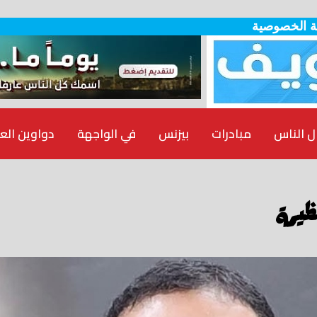
 الخصوصية
ل الناس
مبادرات
بيزنس
في الواجهة
دواوين الع
ظيمة