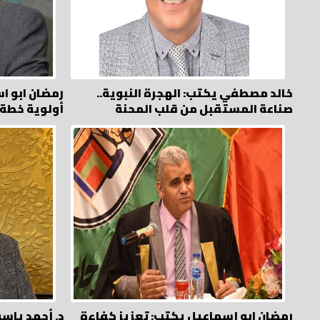
خالد مصطفي يكتب: الهجرة النبوية..
رمضان ابو ا
صناعة المستقبل من قلب المحنة
أولوية خطة 
رمضان ابو إسماعيل يكتب: تعزيز كفاءة
د. أحمد ياس