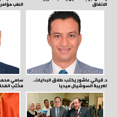
الانفاق
الطب مؤامر
د. قياتي عاشور يكتب: طلاق البدايات..
سامي محمود يكت
ضريبة السوشيال ميديا!
مَكْتَبِ المُحَا