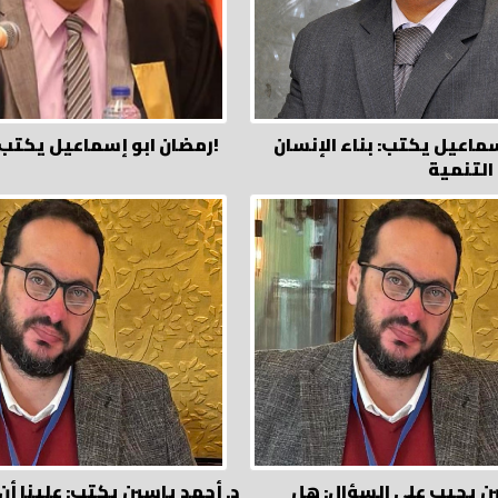
سماعيل يكتب: بناء الإنسان
رمضان ابو إسماعيل يكتب: ولا تسرفوا!
التنمية
ين يجيب علي السؤال: هل
د. أحمد ياسين يكتب: علينا أن ن