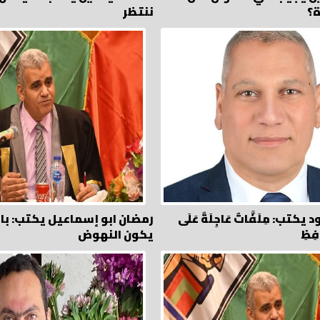
ة؟
ننتظر
ب: مِلَفَّاتٌ عَاجِلَةٌ عَلَى
رمضان ابو إسماعيل يكتب: با
فِظِ
يكون النهوض