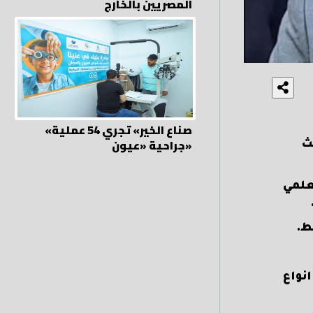
المصريين بالخارج
«صناع الخير» تجري 54 عملية
جراحية «عيون»
ث
علمي
قط.
نواع