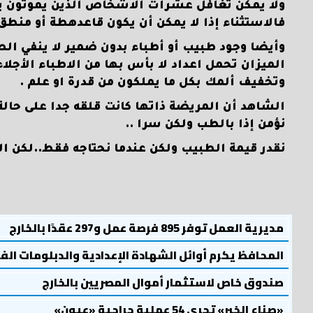
ولا يمكن تغافل عشرات الاشخاص الذين يموتون يو
فالاستثناء إذا لا يمكن أن يكون قاعدهطة أو من
وأيضا وجود طبيب أو أطباء بدون ضمير لا ينفي الطب
الميزان تحمل اعداد لا بأس بها من الاطباء الأجلا
وتخفيف ألمك بكل ما يملكون من قدرة او علم .
الشاهد أن المريضة ذاتها كانت قلقه جدا على حال
نؤمن إذا بالطب ولكن سرا ..
نقدر قيمة الطبيب ولكن عندما نحتاجه فقط..لكن ا
مديرية العمل توفر 895 فرصة عمل و297 عقدًا بالخارج
المحافظ يكرم أوائل الشهادة الإعدادية والدبلومات الف
صندوق خاص لاستثمار أموال المصريين بالخارج
«صناع الخير» تجري 54 عملية جراحية «عيون»