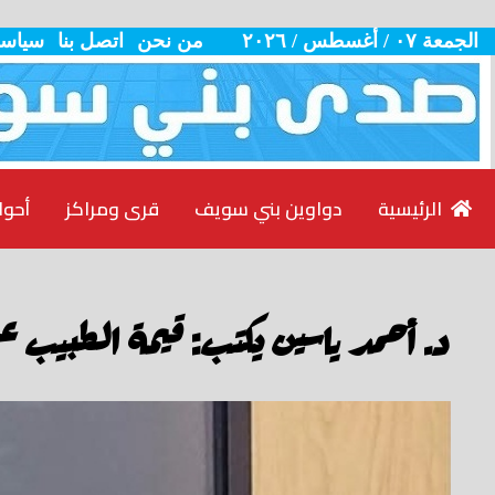
الجمعة ٠٧ / أغسطس / ٢٠٢٦
من نحن
اتصل بنا
سياسة
الرئيسية
دواوين بني سويف
قرى ومراكز
أحوا
د. أحمد ياسين يكتب: قيمة الطبيب ع