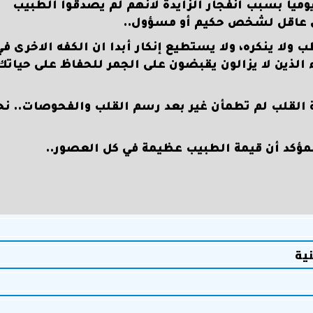
ميا بسبب انفجار الزايدة لانهم لم يصدقوا الطبيب
طق عاقل لشخص حكيم أو مسؤول..
 ولا ينكره، ولا يستطيع إنكار أبدا ان الكفه الاخرى في
ء الذين لا يزالون يقبضون على الجمر للحفاظ على حياتك
ة القلب لم تطمأن غير بعد رسم القلب والفحوصات.. نح
لمؤكد أن قيمة الطبيب عظيمة في كل العصور..
نية