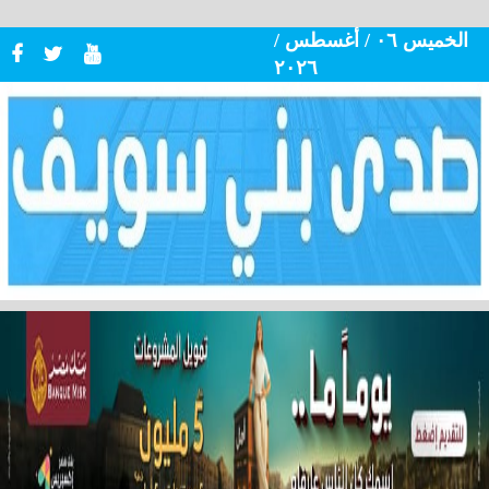
الخميس ٠٦ / أغسطس /
٢٠٢٦