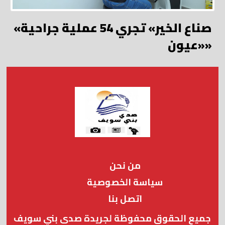
«صناع الخير» تجري 54 عملية جراحية
«عيون»
من نحن
سياسة الخصوصية
اتصل بنا
جميع الحقوق محفوظة لجريدة صدى بني سويف