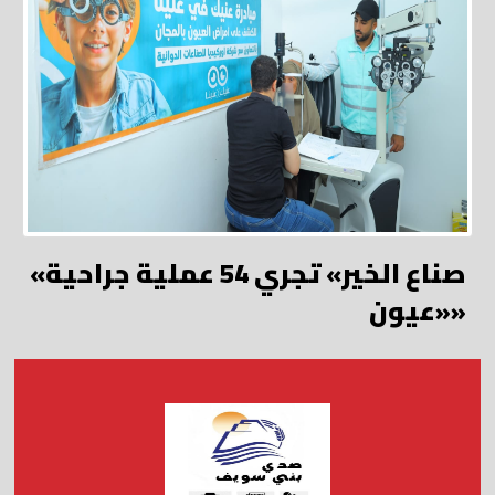
«صناع الخير» تجري 54 عملية جراحية
«عيون»