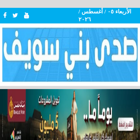
الأربعاء ٠٥ / أغسطس /
٢٠٢٦