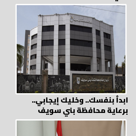
ابدأ بنفسك.. وخليك إيجابي..
برعاية محافظة بني سويف