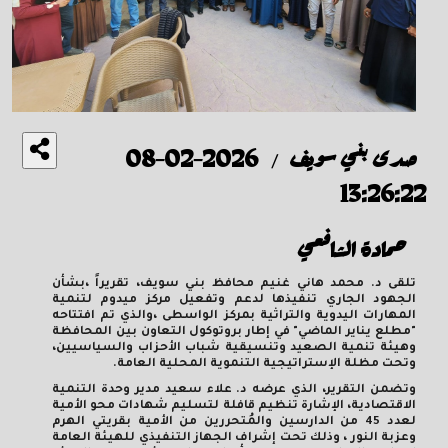
صدى بني سويف
2026-02-08
/
13:26:22
حمادة الشافعي
تلقى د. محمد هاني غنيم محافظ بني سويف، تقريراً ،بشأن
الجهود الجاري تنفيذها لدعم وتفعيل مركز ميدوم لتنمية
المهارات اليدوية والتراثية بمركز الواسطى ،والذي تم افتتاحه
"مطلع يناير الماضي" في إطار بروتوكول التعاون بين المحافظة
وهيئة تنمية الصعيد وتنسيقية شباب الأحزاب والسياسيين،
وتحت مظلة الإستراتيجية التنموية المحلية العامة.
وتضمن التقرير، الذي عرضه د. علاء سعيد مدير وحدة التنمية
الاقتصادية، الإشارة تنظيم قافلة لتسليم شهادات محو الأمية
لعدد 45 من الدارسين والمُتحررين من الأمية بقريتي الهرم
وعزبة النور ، وذلك تحت إشراف الجهاز التنفيذي للهيئة العامة