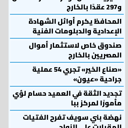
و297 عقدًا بالخارج
المحافظ يكرم أوائل الشهادة
الإعدادية والدبلومات الفنية
صندوق خاص لاستثمار أموال
المصريين بالخارج
«صناع الخير» تجري 54 عملية
جراحية «عيون»
تجديد الثقة في العميد حسام لؤي
مأمورًا لمركز ببا
نهضة بني سويف تفرح الفتيات
المقبلات علي الزواج