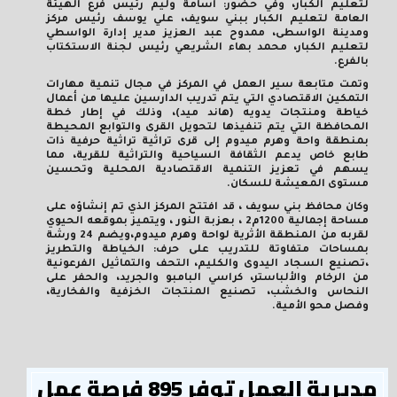
لتعليم الكبار، وفي حضور: أسامة وليم رئيس فرع الهيئة
العامة لتعليم الكبار ببني سويف، علي يوسف رئيس مركز
ومدينة الواسطى، ممدوح عبد العزيز مدير إدارة الواسطي
لتعليم الكبار، محمد بهاء الشريعي رئيس لجنة الاستكتاب
بالفرع.
وتمت متابعة سير العمل في المركز في مجال تنمية مهارات
التمكين الاقتصادي التي يتم تدريب الدارسين عليها من أعمال
خياطة ومنتجات يدويه (هاند ميد)، وذلك في إطار
خطة
المحافظة التي يتم تنفيذها لتحويل القرى والتوابع المحيطة
بمنطقة واحة وهرم ميدوم إلى قرى تراثية تراثية حرفية ذات
طابع خاص يدعم الثقافة السياحية والتراثية للقرية، مما
يسهم في تعزيز التنمية الاقتصادية المحلية وتحسين
مستوى المعيشة للسكان.
وكان محافظ بني سويف ، قد افتتح المركز الذي تم إنشاؤه على
مساحة إجمالية 1200م2 ، بعزبة النور ، ويتميز بموقعه الحيوي
لقربه من المنطقة الأثرية لواحة وهرم ميدوم،ويضم 24 ورشة
بمساحات متفاوتة للتدريب على حرف: الخياطة والتطريز
،تصنيع السجاد اليدوى والكليم، التحف والتماثيل الفرعونية
من الرخام والألباستر، كراسي البامبو والجريد، والحفر على
النحاس والخشب، تصنيع المنتجات الخزفية والفخارية،
وفصل محو الأمية.
مديرية العمل توفر 895 فرصة عمل