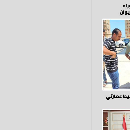
راه
يوان
يط عمارتي