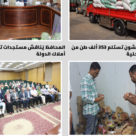
الصوامع والشون تستلم 353 ألف طن من
المحافظ يُناقش مستجدات تق
لية
أملاك الدولة