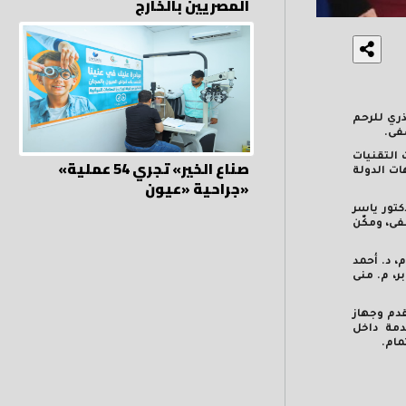
المصريين بالخارج
ري للرحم
فى.
 التقنيات
«صناع الخير» تجري 54 عملية
ات الدولة
جراحية «عيون»
ة الدكتور ياسر
فى، ومكّن
، د. أحمد
ر، م. منى
قدم وجهاز
دمة داخل
ام.