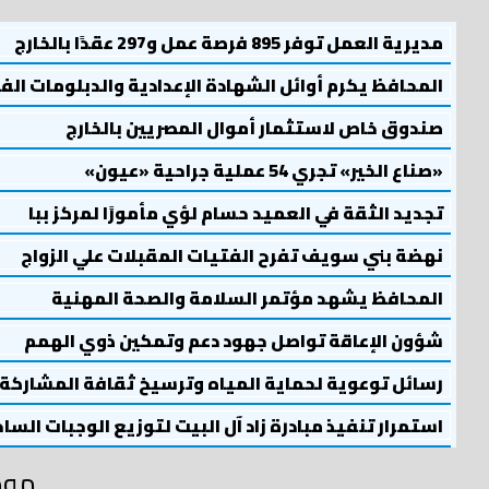
مديرية العمل توفر 895 فرصة عمل و297 عقدًا بالخارج
المحافظ يكرم أوائل الشهادة الإعدادية والدبلومات الف
صندوق خاص لاستثمار أموال المصريين بالخارج
«صناع الخير» تجري 54 عملية جراحية «عيون»
تجديد الثقة في العميد حسام لؤي مأمورًا لمركز ببا
نهضة بني سويف تفرح الفتيات المقبلات علي الزواج
المحافظ يشهد مؤتمر السلامة والصحة المهنية
شؤون الإعاقة تواصل جهود دعم وتمكين ذوي الهمم
رسائل توعوية لحماية المياه وترسيخ ثقافة المشاركة
استمرار تنفيذ مبادرة زاد آل البيت لتوزيع الوجبات السا
موض