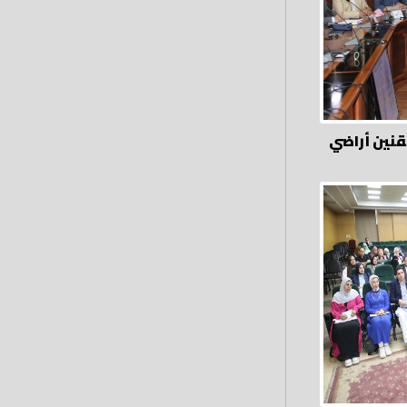
نين أراضي