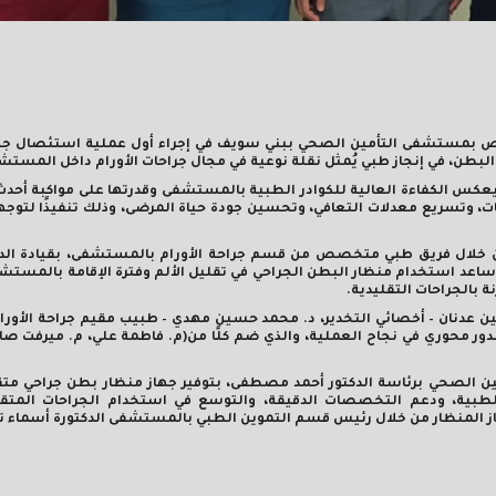
ص بمستشفى التأمين الصحي ببني سويف في إجراء أول عملية استئصال جذ
لبطن، في إنجاز طبي يُمثل نقلة نوعية في مجال جراحات الأورام داخل المستش
 يعكس الكفاءة العالية للكوادر الطبية بالمستشفى وقدرتها على مواكبة أحدث
ت، وتسريع معدلات التعافي، وتحسين جودة حياة المرضى، وذلك تنفيذًا لتوجه
أن العملية أُجريت لمريضة تبلغ من العمر 48 عامًا، من خلال فريق طبي متخصص من قسم جراحة الأورام بالمستشفى، بقياد
اعد استخدام منظار البطن الجراحي في تقليل الألم وفترة الإقامة بالمستش
 بالجراحات التقليدية.
ين عدنان – أخصائي التخدير، د. محمد حسين مهدي – طبيب مقيم جراحة الأورام
ور محوري في نجاح العملية، والذي ضم كلًا من(م. فاطمة علي، م. ميرفت صاب
لتأمين الصحي برئاسة الدكتور أحمد مصطفى، بتوفير جهاز منظار بطن جراحي مت
لطبية، ودعم التخصصات الدقيقة، والتوسع في استخدام الجراحات المتق
 المنظار من خلال رئيس قسم التموين الطبي بالمستشفى الدكتورة أسماء تم