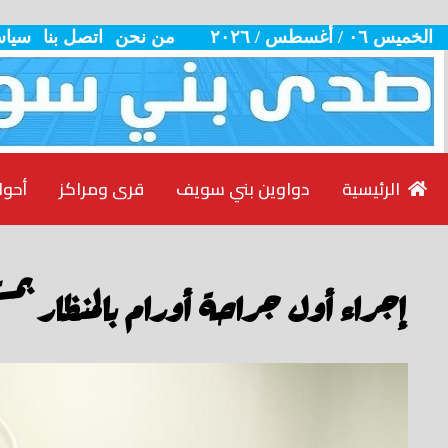
الخميس ٠٦ / أغسطس / ٢٠٢٦
من نحن
اتصل بنا
سياس
الرئيسية
دواوين بني سويف
قرى ومراكز
أحوا
إجراء أول جراحة أورام بالمنظار بم