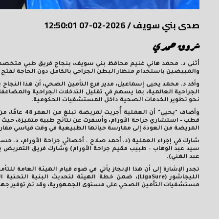
صدى بني سويف
/
2026-02-07 12:50:01
شروق حمدي
أثنى د. محمد هاني غنيم محافظ بني سويف، بنجاح فريق طبي متخص
والمبيضين باستخدام منظار البطن الجراحي بالكامل دون الحاجة لفتح ا
وأكد د. محمد يحيى إسماعيل، مدير فرع التأمين الصحي، أن هذا النجاح
الجراحية العالمية، بما يسهم في تقليل التدخلات الجراحية والمضاعفا
نحو تطوير الخدمات الصحية داخل المستشفيات الحكومية.
وأضاف "يحيى" 
قطب – استشاري جراحة الأورام، وأسفرت عن نتائج طبية متميزة، حيث س
المريضة من العودة إلى ممارسة حياتها الطبيعية في وقت قياسي مقارنة
شارك في إجراء العملية (د. أحمد صلاح – أخصائي جراحة الأورام، د. حس
سيد عبد الوهاب – طبيب مقيم جراحة الأورام) وشارك فريق التمريض بد
عبد الغني).
تجدر الإشارة إلى أن هذا الإنجاز يأتي في ضوء قيام الهيئة العامة ل
الليجاشور (
LigaSure
)، ضمن خطة الهيئة لتحديث البنية التحتية ا
مستشفيات التأمين الصحي على مستوى الجمهورية، وقد تم توفير جهاز