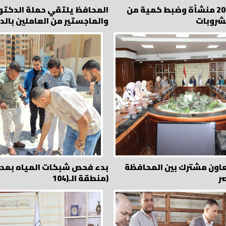
المرور على 200 منشأة وضبط كمية من
المحافظ يلتقي حملة الدكتو
مشروبات
والماجستير من العاملين بالد
اون مشترك بين المحافظة
بدء فحص شبكات المياه بمح
ر
منطقة الـ(104)