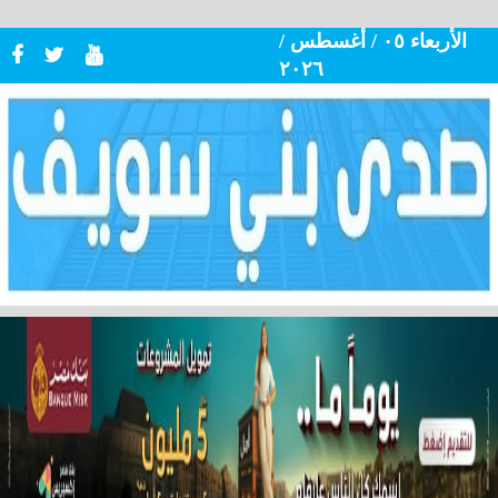
الأربعاء ٠٥ / أغسطس /
٢٠٢٦