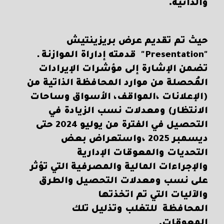
والذاتية.
حيث تم تقديم عرض بريزينتيش
"Presentation" قدمته إداراة الموازنة ـ
تضمن الإشارة إلى مؤشرات الإيرادات
المُحصلة من موارد المحافظة الذاتية من
(الإعلانات ،المواقف، الأسواق وساحات
الانتظار) ومعدلات نسب الزيادة في
التحصيل في الفترة من يوليو 2024 حتى
ديسمبر 2025 ،واستعراض بعض
التحديات والمعوقات الإدارية
والإجراءات المالية والمصرفية التي تؤثر
على نسب ومعدلات التحصيل والطرق
والآليات التي تم اتخذتها
المحافظة للتغلب وتذليل تلك
المعوقات.