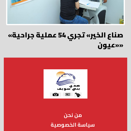
«صناع الخير» تجري 54 عملية جراحية
«عيون»
من نحن
سياسة الخصوصية