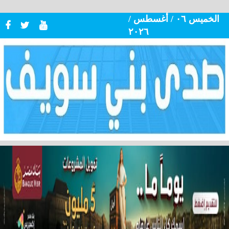
الخميس ٠٦ / أغسطس /
٢٠٢٦