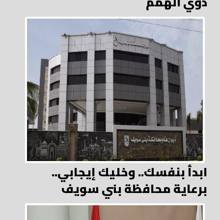
ذوي الهمم
ابدأ بنفسك.. وخليك إيجابي..
برعاية محافظة بني سويف