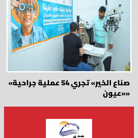
«صناع الخير» تجري 54 عملية جراحية
«عيون»