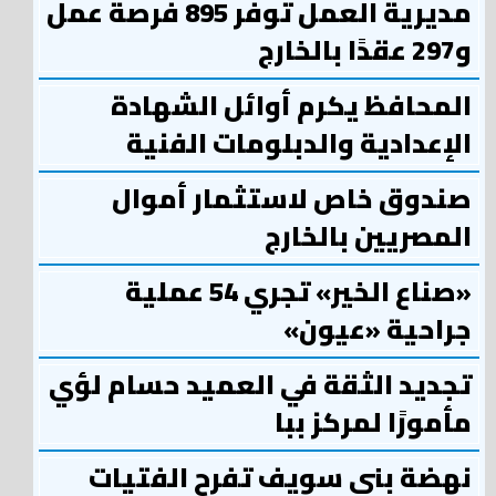
مديرية العمل توفر 895 فرصة عمل
و297 عقدًا بالخارج
المحافظ يكرم أوائل الشهادة
الإعدادية والدبلومات الفنية
صندوق خاص لاستثمار أموال
المصريين بالخارج
«صناع الخير» تجري 54 عملية
جراحية «عيون»
تجديد الثقة في العميد حسام لؤي
مأمورًا لمركز ببا
نهضة بني سويف تفرح الفتيات