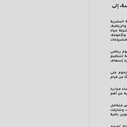
ة، إلى
ة البشرية
الرياضة،
شركة مياه
الأمومة،
لمشروعات
وم رياضي
ة لتنظيم
رة إسعاف
لحوم على
ا عن قيام
ء مبادرة
ية عن أهم
ض متكامل
، وشاركت
وين باكية
ملة "صحح