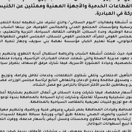
القطاعات الخدمية والأجهزة المعنية وممثلين عن الكنيس
ة في المبادرة.
تفقد أنشطة وفعاليات "اليوم السكاني"، والذي تشرف على تنظيمه لجنة التنمي
لرسمية ومؤسسات المجتمع المدني والمجالس القومية، من بينها الشباب و
ة الوطنية، وحدة السكان، الأوقاف، الثقافة، السياحة، التربية والتعليم، 
المجلس القومي للمرأة، المجلس القومي للسكان، المجلس القومي للطفولة و
لتكنولوجي، هيئة تعليم الكبار، مؤسسة نهضة بني سويف، وجهاز تنمية ا
لفيا، حيث شملت أنشطة الشباب والرياضة استقبال أندية التطوع، وتنظيم ي
 جهود مديرية الصحة والتي شملت خدمات المبادرات الرئاسية، وعيادة متنقل
تخصصية، وعيادة المشورة الأسرية، فيما شارك مرفق الإسعاف بتمركز سيا
تأهيل الاجتماعي، وتلقي شكاوى التظلمات، وخدمات تكافل وكرامة، وتوزيع 
، وصندوق مكافحة وعلاج الإدمان والتعاطي التابع لرئاسة مجلس الوزراء، فضلً
وبطاطين للأسر الأكثر احتياجًا بالتزامن مع فصل الشتاء.
أسعار مخفضة، فيما شاركت وحدة السكان في أعمال التنظيم بمشاركة أعضا
ون تشكيلية ومسرحًا تفاعليًا، وشاركت إدارة السياحة بالمحافظة بندوة توعو
، مع توزيع كتيبات تعريفية بالمقاصد السياحية بالمحافظة.
المحافظ وقيادات المحافظة بممر شرفي، وعروض فنية ورياضية، وتنظيم معر
مياه الشرب والصرف الصحي بحملة طرق أبواب وورشة سباكة خفيفة للسيدات
دوة إرشادية ومعرضًا لتقاوي ومحسنات وعسل أبيض بأسعار مدعمة، ووفرت التم
لبيع أسطوانات البوتاجاز.
لأزهر الشريف وندوة دينية ومعرض فني، وشاركت الأوقاف بندوة ضمن ح