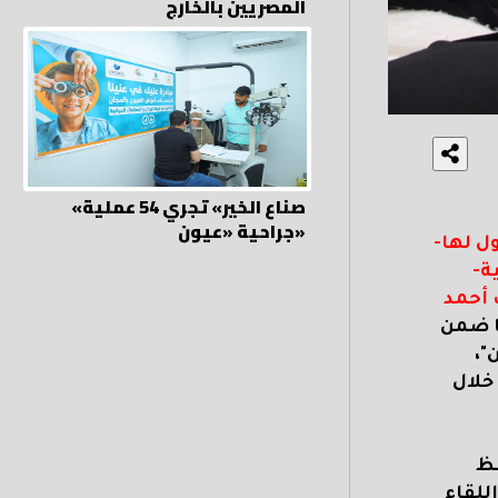
المصريين بالخارج
«صناع الخير» تجري 54 عملية
جراحية «عيون»
ل لها
-
ة
-
 أحمد
ا ضمن
"،
خلال
فظ
للقاء