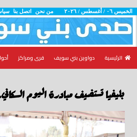
الخميس ٠٦ / أغسطس / ٢٠٢٦
من نحن
اتصل بنا
سياس
الرئيسية
دواوين بني سويف
قرى ومراكز
أحوا
بليفيا تستضيف مبادرة اليوم السكاني..