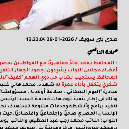
صدى بني سويف
/
2026-01-29 13:22:04
حمادة الشافعي
- المحافظ يعقد لقاءً جماهيريًا مع المواطنين بحض
أعضاء مجلس النواب يشيدون بجهود الجهاز التنفيذ
المحافظ يستجيب لشاب من ذوي الهمم "كفيف"لالتقا
شكري يتكفل بأداء عمرة له
شهد د. محمد هاني غنيم 
مبادرة "اليوم السكاني.. سلامة أولادنا.. مسؤوليتنا"
وذلك في إطار تنفيذ توجيهات فخامة السيد الرئيس 
تنفيذ برامج وأنشطة وخدمات متنوعة تستهدف تحسي
الإنسان المصري صحيًا واجتماعيًا واقتصاديًا.
حيث ر
النواب: النائب محمد رجب عبد العظيم، والنائب ي
د.محمد جبر،ورئيس مركز ومدينة بني سويف محمد بكر