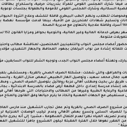
اء، فيما شارك المجلس القومي للمرأة بتدريبات حرفية، واستخراج بطاقات 
لقضية السكانية، وشارك المجلس القومي للأمومة والطفولة بجلسات توعوية.
وفحوصات للطلاب، ونظم الطب البيطري قافلة للكشف وعلاج الثروة الحيواني
امتحانات وتسليم شهادات لمتحررين من الأمية، بينما قدمت مؤسسة نهضة 
مويلات متنوعة.
، بحضور أعضاء مجلس النواب والتنفيذيين المختصين، لمناقشة مطالب واحتيا
 كلماته إشادة من نواب البرلمان بجهود المحافظ والجهاز التنفيذي، مؤكد
ك، وتهنئة أعضاء مجلس النواب الجدد، وتوجيه الشكر للنواب السابقين، مؤك
اعات والمرافق، والتي شملت : مشكلة الصرف الصحي بالقرية ، ومستشفى بلفي
د جمال محمد سعيد ، وتوصيل الغاز الطبيعي لبعض منازل القرية ، وانسد
طريق بني بخيت ومطلب أهالي عزبة روفائيل بتوصيل الصرف الصحي ، ومطلب
حمد إنشاء مدرسة إعدادي داخل قطعة أرض فضاء بالمدرسة الابتدائية ، بجان
اعية والرعاية الطبية وغيرها من المطالب والاحتياجات التي طرحها أهالي ق
 مستفيض مع الجهات المعنية واتخاذ ما يلزم حيالها وفق القانون والمتاح من
 من مشروع الصرف الصحي بالقرية وتم عمل تجارب التشغيل منذ مارس الماضي
 رفع وخط طرد وشبكات انحدار بأطوال 23كم ، ونظرا للصرف السلبي وتسرع بعض الأهالي وعدم تركيب الوصلات المنزل
دم تصريف المياه نظرا لعدم اكتمال المنظومة ، مشيرا إلى أنه يجرى حاليا
تسليك الشبكات ، حيث تم الانتهاء من نحو 15كم ومتبقى 8 كم من المقرر نهوها خلال الفترة المقبلة ليكون المشروع جاهزا للتشغ