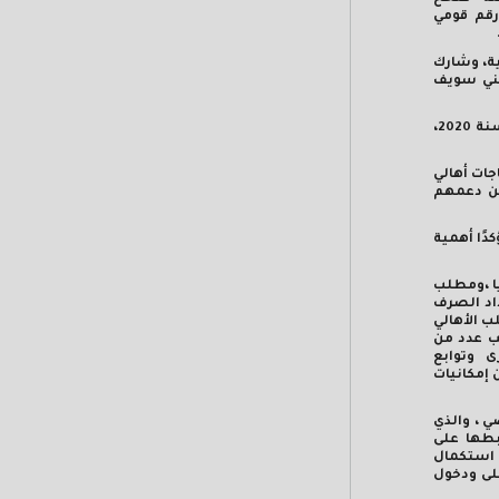
رقم قومي
ة، وشارك
بني سويف
كما شارك جهاز تنمية المشروعات المتوسطة والصغيرة ومتناهية الصغر بعرض خدماته المالية وغير المالية، والتوعية بحوافز ومزايا القانون 152 لسنة 2020،
جات أهالي
ين دعمهم
دًا أهمية
ا ،ومطلب
اد الصرف
 الأهالي
ب عدد من
رى وتوابع
 إمكانيات
 ، والذي
ية لربطها على
 استكمال
يل الفعلى ودخول