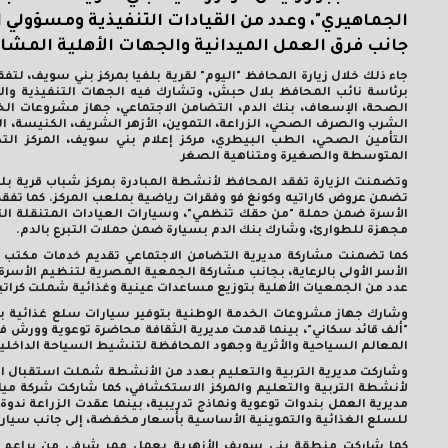
الجماهيري"، وعدد من القيادات التنفيذية ومسؤولي 
جانب فرق العمل الميدانية والجهات الأهلية المشارك
جاء ذلك خلال زيارة المحافظ "اليوم" لقرية بلفيا بمركز بني سويف، ل
برئاسة نائب المحافظ بلال حبش، وتشارك فيه الجهات التنفيذية وا
الصحة، الإسعاف، بنك الدم، التضامن الاجتماعي، جهاز مشروعات الخدم
الشرب والصرف الصحي، الزراعة، التموين، الأزهر الشريف، الكنيسة، 
التأمين الصحي، الطب البيطري، مركز إعلام بني سويف، المركز ا
المتوسطة والصغيرة ومتناهية الصغر
وتضمنت الزيارة تفقد المحافظ لأنشطة المبادرة بمركز شباب قرية ب
تضمن عروض كاراتيه وكونغ فو وفقرات رياضية بملعب المركز. كما تفقد
الأسرة ضمن حملة "من حقك تنظمي"، وسيارات العيادات المتنقلة ال
مجهزة للطوارئ، وشارك بنك الدم بسيارة ضمن حملات التبرع بالدم.
كما تضمنت مشاركة مديرية التضامن الاجتماعي تقديم خدمات مكتب ال
الأسر الأولى بالرعاية، بجانب مشاركة الجمعية المصرية لتنظيم الأسرة
عدد من الجمعيات الأهلية بتوزيع مساعدات عينية وغذائية شملت كراتين 
وشارك جهاز مشروعات الخدمة الوطنية بتوفير سيارات سلع غذائية ب
"ألف قائد سكاني"، بينما قدمت مديرية الثقافة محاضرة توعوية وورش فن
المعالم السياحية والأثرية وجهود المحافظة لتنشيط السياحة الداخلية
وشاركت مديرية التربية والتعليم بعدد من الأنشطة شملت استقبال 
لأنشطة التربية والتعليم والمركز الاستكشافي، كما شاركت شركة 
مديرية العمل بندوات توعوية ونماذج تدريبية، بينما عقدت الزراعة ن
للسلع الغذائية والتموينية الأساسية بأسعار مخفضة، إلى جانب سيارة 
كما شاركت منطقة بني سويف الأزهرية بعمل ممر شرفي من براعم ا