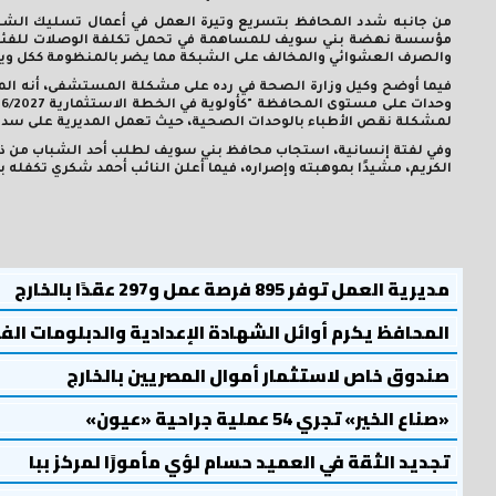
من جانبه شدد المحافظ بتسريع وتيرة العمل في أعمال تسليك الشبك
مؤسسة نهضة بني سويف للمساهمة في تحمل تكلفة الوصلات للفئات الأو
والصرف العشوائي والمخالف على الشبكة مما يضر بالمنظومة ككل ويع
لمشكلة نقص الأطباء بالوحدات الصحية، حيث تعمل المديرية على سد ال
وفي لفتة إنسانية، استجاب محافظ بني سويف لطلب أحد الشباب من ذوي 
الكريم، مشيدًا بموهبته وإصراره، فيما أعلن النائب أحمد شكري تكفله 
مديرية العمل توفر 895 فرصة عمل و297 عقدًا بالخارج
المحافظ يكرم أوائل الشهادة الإعدادية والدبلومات الف
صندوق خاص لاستثمار أموال المصريين بالخارج
«صناع الخير» تجري 54 عملية جراحية «عيون»
تجديد الثقة في العميد حسام لؤي مأمورًا لمركز ببا