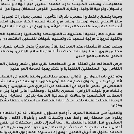
مفاهيمك"، وقدمت الكنيسة ندوة مماثلة لتعزيز قيم الولاء والانتم
بالمجان، وتوعية قانونية، وشارك المجلس القومي للسكان بندوة عن ا
وفيما يتعلق بالقطاع الصحي، شارك التأمين الصحي بمبادرات توعوية 
مركز الإعلام بندوة توعوية، وعقد فرع هيئة تعليم الكبار فصول 
أنشطة متميزة شملت تجهيز ثلاث عرائس، وتوزيع كراتين غذائية على 160 أسرة، وقافلة علاجية بالتعاون مع مديرية الصحة.
وتنفيذ تدريبات حرفية للسيدات، وتسليم شيكات للتمكين الاقتصادي بت
وعقب تفقد الأنشطة، عقد المحافظ لقاءً جماهيريًا بمركز شباب بلفيا
مجلس قروي بلفيا وتوابعه، حيث بدأ اللقاء بالسلام الوطني، وتضمنت
الكامل لمطالب المواطنين.
حرص المحافظ على تهنئة أهالي المحافظة بقرب حلول شهر رمضان المبار
التكامل بين السلطتين التنفيذية والتشريعية لخدمة المواطنين.
وتم فتح باب الحوار مع الأهالي لعرض مطالبهم واحتياجاتهم في القط
لأهالي قرية بني رضوان بضم قطعة أرض مجاورة لتوسعة مدرسة الشهي
المغطى في بعض الأجزاء في المسافة من الأزهري حتى شاويش، ورصف 
بإنشاء فرع للبنك الزراعي المصري بالقرية ، ومطلب أهالي قرية بني 
المطالب الشخصية والحالات الإنسانية الخاصة بتوفير الحماية الاجتم
الوحدة المحلية لقرية بلفيا ،حيث وجه المحافظ بدراستها وبحثها بشكل
وموارد.
وتعقيباً على مشكلة الصرف ، أوضح مسؤول الهيئة ، أنه تم الانتهاء
يتكون من محطة
المشروع قبل اكتمال المنظومة ، مما أدى إلى ظهور مشكلات في طفح وع
أعمال 
الخدمة بحلول 30 أبريل المقبل " وفق إفادة شركة المقاولون العرب والهيئة "