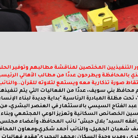
ور التنفيذيين المختصين لمناقشة مطالبهم وتوفير الحلو
ي بالمحافظة ويطرحون عددًا من مطالب الأهالي الرئيسي
ط صورة تذكارية معه ويستمع لتلاوته للقرآن..والنائب
محافظ بني سويف، عددًا من الفعاليات التي يتم تنفيذه
، تحت مظلة المبادرة الرئاسية "بداية جديدة لبناء الإنسان
عبد الفتاح السيسي بالاستثمار في العنصر البشري، من 
ن الخصائص السكانية وتعزيز الوعي المجتمعي وبناء
افقه السيد" بلال حبش" نائب المحافظ، وأعضاء مجلس
وسف شعبان الجميل، والنائب أحمد شكري،ومعاون المحا
ي ، ومدير وحدة السكان :محمد البحيري"مقدم فعاليات ا