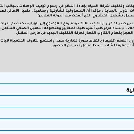
ات وتكليف شركة المياه بإعادة النظر في رسوم تركيب الوصلات ،بجانب ال
لى بالرعاية ، مؤكدا أن المسؤولية تشاركية وجماعية ، داعيا الأهالي لعد
طل تشغيل المشروع الذي أنفقت فيه الدولة الملايين
وحدات على مستوى المحافظة "كأولوية في الخطة الاستثمارية 2026/2027 ، لإنشاء مركز طب أسرة طبقا لمعايير ومنظومة التامين الصحي 
عجز بنظام التناوب انتظار لحركة التكليف الجديد في مارس المقبل
الهمم (كفيف) بالتقاط صورة تذكارية معه، واستمع لتلاوته المتميزة لآيات 
بأداء عمرة للشاب، وسط تفاعل كبير من الحضور.
نية