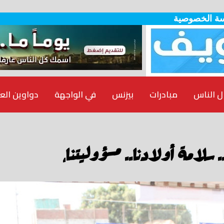
ة الخصوصية
ل الناس
مبادرات
بيزنس
في الواجهة
دواوين الع
 سلامة أولادنا.. مسؤوليتنا،