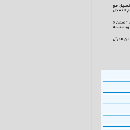
تنسيق مع
م التعجل
فيما أوضح وكيل وزارة الصحة في رده على مشكلة المستشفى، أنه المبنى صدر له قرار إزالة منذ 2018 ، وتم رفع الموضوع إلى الوزارة ، حيث تم إدراجه " ضمن 3
الشامل، وبالنسبة
من القرآن