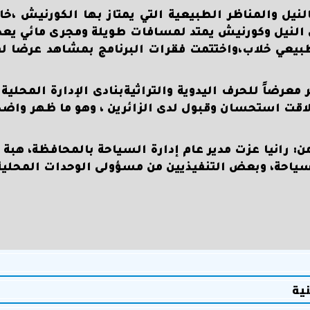
لنيل والمناظر الطبيعية التي يمتاز بها الكورنيش ،خا
لنيل وكورنيش يمتد لمسافات طويلة ومجرى مائي يعد
طبيعي خلاب،واختتمت فقرات البرنامج بمشاهد عرضا لف
عرضاً للحرف اليدوية والتراثيةبنادى الإدارة المحلية
لاقت استحسان وقبول لدى الزائرين ، وهو ما ظهر واض
ن: رانيا عزت مدير عام إدارة السياحة بالمحافظة، هبة
السياحة، وبعض التنفيذيين من مسؤولى الوحدات المحلي
نية