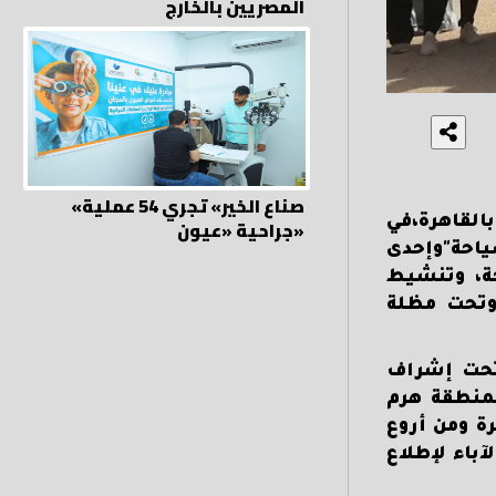
المصريين بالخارج
«صناع الخير» تجري 54 عملية
ادي الصيد المصري بالقاهرة،في
جراحية «عيون»
ياحة"وإحدى
ة، وتنشيط
 وتحت مظلة
 تحت إشراف
بمنطقة هرم
رة ومن أروع
آباء لإطلاع