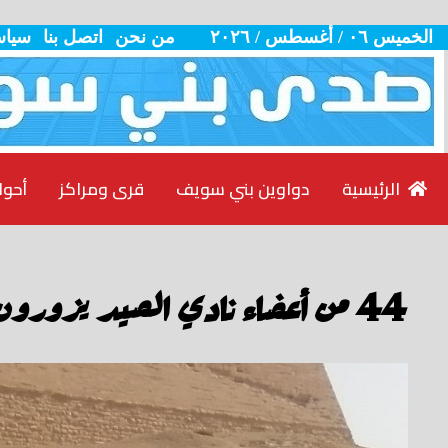
الخميس ٠٦ / أغسطس / ٢٠٢٦
من نحن
اتصل بنا
سياس
الرئيسية
دواوين بني سويف
قرى ومراكز
أحوا
44 من أعضاء نادي الصيد يزورون معالم بني سويف السياحية