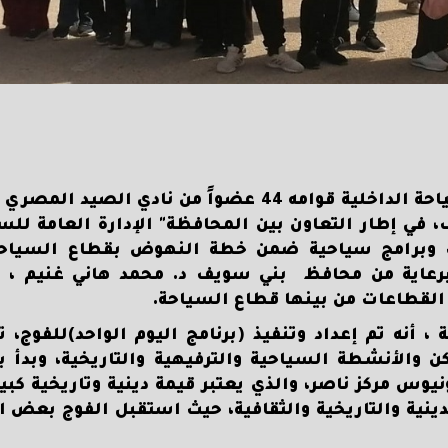
استقبلت بني سويف، الأحد الماضي، فوج من السياحة الداخلية قوامه 44 عضواً من ن
، في إطار التعاون بين المحافظة" الإدارة العامة للس
ات وبرامج سياحية ضمن خطة النهوض بقطاع السياح
ا برعاية من محافظ بني سويف د. محمد هاني غنيم ،
 القطاعات من بينها قطاع السياحة.
 أنه تم إعداد وتنفيذ (برنامج اليوم الواحد)للفوج،
ن والأنشطة السياحية والترفيهية والتاريخية، وبدأ 
ونيوس مركز ناصر، والذي يعتبر قيمة دينية وتاريخية كبي
ينية والتاريخية والثقافية، حيث استقبل الفوج بعض ال