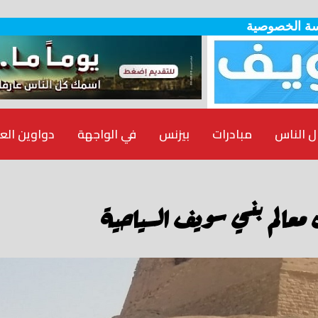
ة الخصوصية
ل الناس
مبادرات
بيزنس
في الواجهة
دواوين الع