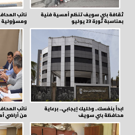
ثقافة بني سويف تنظم أمسية فنية
نائب المحاف
بمناسبة ثورة 23 يوليو
ومسؤولية
ابدأ بنفسك.. وخليك إيجابي.. برعاية
نائب المحاف
محافظة بني سويف
من أراضي أم