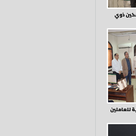
كين ذوي
ة للعاملين