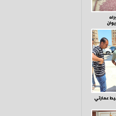
راه
يوان
يط عمارتي