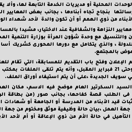
وحدات المحلية أو مديريات الخدمة التابعة لها، وألا 
 رسالتها بنجاح تجاه أبناءها ، بجانب بعض المعايير 
لأبناء من ذوي الهمم أو أن تكون والدة لأحد شهداء الو
ايير النزاهة والشفافية عند الاختيار، مشيدا بالمساب
والتنسيق مع وحدة شؤون المرأة بوزارة التنمية المح
 للدولة ، والذي يتكامل مع دورها المحورى كشريك أسا
نهوض بالمجتمع.
 الإعلان وفتح باب التقديم للمسابقة، التي تقام لل
على التوالي منذ الأسبوع الأول من يناير الجاري وحتى 21 فبراير المقبل، وأنه يتم تلقى ال
ي سويف الجديدة ،على أن يتم استيفاء أوراق الملف.
لسيد السكرتير العام موضح فيه الاسم، مكان العم
د فى الطلب قصة كفاحها، بجانب صور (من بطاقة الر
ثبات قيد الأبناء من المدرسة أو الجامعة أو شهادات ال
 جهة العمل ،بيان حالة وظيفية موثق ومختوم من جهة ا
أهيل في حالة الأم من ذوي الإعاقة أو أم لأحد الأب