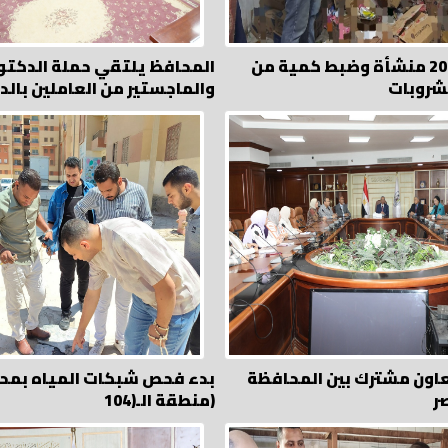
المرور على 200 منشأة وضبط كمية من
المحافظ يلتقي حملة الدكتو
مشروبات
والماجستير من العاملين بالد
اون مشترك بين المحافظة
بدء فحص شبكات المياه بمح
ر
منطقة الـ(104)