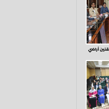
نين أراضي