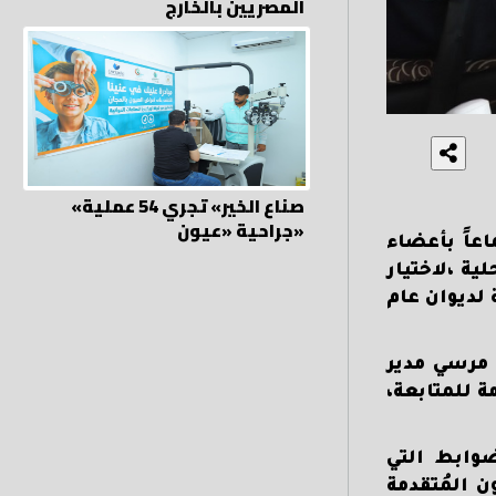
المصريين بالخارج
«صناع الخير» تجري 54 عملية
جراحية «عيون»
عاً بأعضاء
ية ،لاختيار
لديوان عام
 مرسي مدير
ة للمتابعة،
ضوابط التي
 المُتقدمة