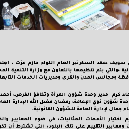
ويف ،عقد السكرتير العام اللواء حازم عزت ، اجتما
،والتي يتم تنظيمها بالتعاون مع وزارة التنمية المحل
افظة ومجالس المدن والقرى ومديريات الخدمات التابعة 
ماء كرم مدير وحدة شؤون المرأة وتكافؤ الفرص، أحمد
حدة شؤون ذوي الإعاقة، رمضان فضل الله الإدارة العام
 جمال لإدارة العامة للشؤون القانونية.
 اختيار الأمهات المثاليات، في ضوء المعايير وال
ومعايير التقييم على تلك البنود، التي تشترط أن تكون