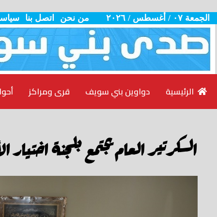
الجمعة ٠٧ / أغسطس / ٢٠٢٦
من نحن
اتصل بنا
سياسة
الرئيسية
دواوين بني سويف
قرى ومراكز
أحوا
السكرتير العام يجتمع بلجنة اختيار ا