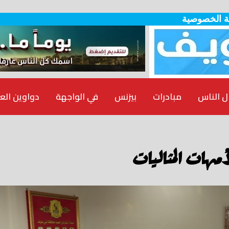
 الخصوصية
ل الناس
مبادرات
بيزنس
في الواجهة
دواوين الع
لأمهات المثاليات