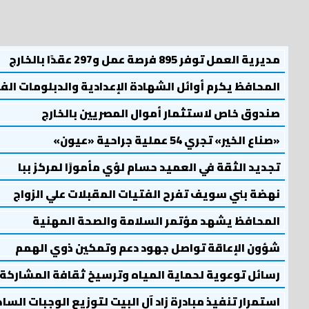
مديرية العمل توفر 895 فرصة عمل و297 عقدًا بالخارج
المحافظ يكرم أوائل الشهادة الإعدادية والدبلومات الف
صندوق خاص لاستثمار أموال المصريين بالخارج
«صناع الخير» تجري 54 عملية جراحية «عيون»
تجديد الثقة في العميد حسام لؤي مأمورًا لمركز ببا
نهضة بني سويف تفرح الفتيات المقبلات علي الزواج
المحافظ يشهد مؤتمر السلامة والصحة المهنية
شؤون الإعاقة تواصل جهود دعم وتمكين ذوي الهمم
رسائل توعوية لحماية المياه وترسيخ ثقافة المشاركة
استمرار تنفيذ مبادرة زاد آل البيت لتوزيع الوجبات السا