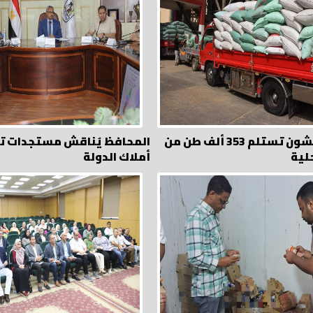
الصوامع والشون تستلم 353 ألف طن من
المحافظ يُناقش مستجدات تق
لية
أملاك الدولة