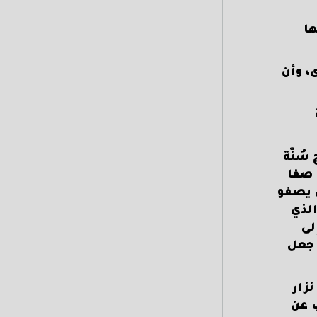
ها
، وأن
سُنّة
 صفا
ي يصفو
الذي
لى
 جعل
نزار
ب عن