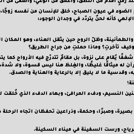
ء منذ زمنٍ أقدم من النطق، وأعمق من الوعي، وأصفى من الم
رع الضوء في عيون الصباح، خلق للإنسان من نفسه زوجًا،
إلهي كأنه لحنٌ يتردّد في وجدان الوجود:
الطمأنينة، وظلّ الروح حين يثقل العناء، وهو المكان ال
وكيف تأخرتِ؟ وماذا حملتِ من جراح الطريق؟
ًا يُقام على نزوة، بل مقامٌ تتدرّج فيه الأرواح كما يتد
له ميثاقًا غليظًا، والغِلظ هنا ليس قسوة، ولا شدة، 
ه، وقدسية ما لا يليق إلا بالرعاية والعناية والصدق.
ة؛
نين النسيم، ودفء المرافئ، وبهاء الدفء الذي خُلقت ل
 بصيرة، وصبرًا، وحكمة، وذراعين تحفظان اتجاه الرحلة د
رياح، ورست السفينة في ميناء السكينة.