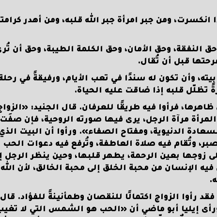
 انكسرت، ومن جبر امرأة جبر الله قلبه، ومن أهدر كرامت
حق النفقة، وحق الأمان، وحق الكلمة الطيبة، وحق أن تُرى
حتها قبل أن تُقال.
يته، وأن تكون له سندًا في تعب الأيام، ورفيقةً في رحلة
 تظلّل قلبه إذا ضاقت عليه الحياة.
اهرها، فرأوا فيه طريقًا للعرفان. قال الجنيد: «الزواج 
المرأة مرآة الرجل، يرى فيها صورته الروحية، فإن صفَت
سعادة الدنيوية، ومفتاح الصفاء». ورأوا أن البيت الذ
لصبر، وتُقام فيه صلاة العاطفة، وتُرفع فيه دعوات الحب 
إلى زوجها بعين الرحمة، يطهر قلبها، وحين ينظر الرجل إ
 فيه الإنسان من محبة الخلق إلى محبة الخالق، لأن الله
.
رأوا الزواج اكتمالًا للنقصان وطمأنينةً للفؤاد. قال 
 ورأى إيليا أبو ماضي أن «الحب هو الشمس التي لا تغي