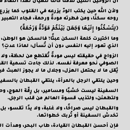
أن الروحين اللتين تلاقَتا كانتا تتهيّآن لهذا اللقا
ولأن الله حين يكتب الودّ يزرعه في القلوب كما يز
روحه سكنًا، ومن فطرته مودةً ورحمة، فجاء التعبير ال
﴿لِتَسْكُنُوا إِلَيْهَا وَجَعَلَ بَيْنَكُمْ مَوَدَّةً وَرَحْمَةً﴾
وما اختيرت كلمة السكن عبثًا؛ فالسكن هو الوطن، و
الذي تعود إليه النفس دون أن تُسأل: لماذا عدتِ؟ 
الزواج في حقيقته ليس مودةً تُقتطع من لحظة، ولا شغف
الصوفي نحو معرفة نفسه. لذلك جاءت تسمية القرآن 
ثِقل ما لا يحتمل الهزل، وجلال ما لا يجوز العبث في
وحين يلتقي الرجل بالمرأة، يلتقي القبطان بالسفين
السفينة ليست خشبًا ومسامير، بل رِقّة الموج، وح
ولتطمئن، ولتذيب قسوة العالم من قلب الرجل.
والقبطان ليس صراخًا، ولا غلبة، ولا يدًا تقسو، بل
تخدش السفينة أو تُربك خطواتها.
فإن أحسن القبطان القيادة، طاب البحر، وهدأت ال