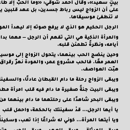
بيتٍ سعيد»، وقال أحمد شوقي: «وما الحبّ إلا طاعة
على أن الزواج ليس رباط جسدين، بل عهد قلبين يبح
لا تنطفئ موسيقاها.
الرجل الحكيم هو الذي لا يرفع صوته إلا ليهدأ الموج
والمرأة الذكية هي التي تفهم أن الرجل — مهما بدا قو
أيامه، ونظرةً تطمئن قلبه.
وحين ينضج الحب بينهما، يتحول الزواج إلى موسيقى
العمر معًا. فالحب مشروع عمر، والمودة نهرٌ رقراق،
هبّت العواصف.
ويبقى الزواج رحلة ما دام القبطان عادلًا، والسفين
ويبقى البيت جنةً صغيرة ما دام فيه قلب امرأة م
ويبقى البحر شاهدًا على رحلتهما ما دام بينهما من 
يا أيها الرجل… قدْ سفينتك بالحكمة، واحمل قلب 
ويا أيتها المرأة… كوني له شراعًا إذا تعب، وسكينةً