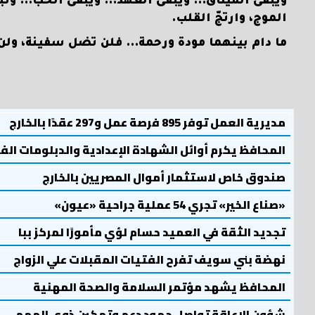
ويبقى الميثاق… ويبقى العهد… ويبقى الحب… وتبقى 
الموج، وارتجّ القلب.
ما دام بينهما مودة ورحمة… فلن تضل سفينة، ولن 
مديرية العمل توفر 895 فرصة عمل و297 عقدًا بالخارج
المحافظ يكرم أوائل الشهادة الإعدادية والدبلومات الف
صندوق خاص لاستثمار أموال المصريين بالخارج
«صناع الخير» تجري 54 عملية جراحية «عيون»
تجديد الثقة في العميد حسام لؤي مأمورًا لمركز ببا
نهضة بني سويف تفرح الفتيات المقبلات علي الزواج
المحافظ يشهد مؤتمر السلامة والصحة المهنية
شؤون الإعاقة تواصل جهود دعم وتمكين ذوي الهمم