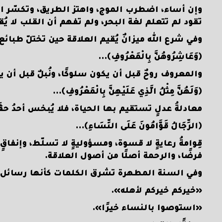
وإن أساء، اضطرب الموج، واهتز الطريق، وتكسّر الش
تقود لم تتعلم لغة البحر، ولم تفهم أن القلب لا يُقا
وفي شرع الله ميزانٌ يُقيم العلاقة حين تختلّ طبائع
﴿وَعَاشِرُوهُنَّ بِالْمَعْرُوفِ﴾…
والمعروف روحٌ قبل أن يكون سلوكًا، ونُبلٌ قبل أن ي
﴿وَلَهُنَّ مِثْلُ الَّذِي عَلَيْهِنَّ بِالْمَعْرُوفِ﴾…
معادلةُ عدلٍ تستقيم بها الحياة، فلا يُبخس أحدُ حقَّه
﴿الرِّجَالُ قَوَّامُونَ عَلَى النِّسَاءِ﴾…
قِوامةُ رعايةٍ لا قسوة، ومسؤوليةٍ لا تسلّط، وإنفاق
فرضًا، والرحمة أصلًا من أصول العلاقة.
وفي السنة المطهرة تشرق الكلمات كأنها رسائل ا
«خيركم خيركم لأهله».
«استوصوا بالنساء خيرًا».