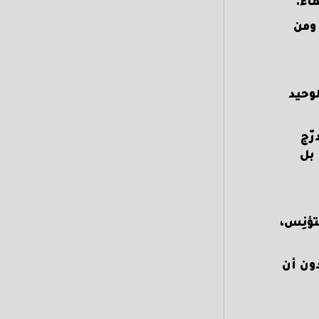
اء.
 ومن
وحيد
رّج
بل
تؤنِس،
ون أن