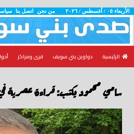
الأربعاء ٠٥ / أغسطس / ٢٠٢٦
من نحن
اتصل بنا
سياسة
الرئيسية
دواوين بني سويف
قرى ومراكز
أحوا
سامي محمود يكتب: قراءة عصرية في