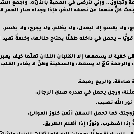
 وتجاوزٌ… وإنّي لأرضى في المحبة بالذلّ». وأجمع الش
ث كلٌّ منهما عن نصفه الآخر، فإذا وجداه صار العمر 
، ولا يقسو إلا ليعدل، ولا يظلم، ولا يجرح، ولا يكسر.
يًّا — يحمل في داخله طفلًا يحتاج حنانها، وكلمةً تعيد 
 خفية لا يسمعها إلا القلبان اللذان تعلّما كيف يعبر
 والرحمة تاجٌ لا يسقط، والسكينة وطنٌ لا يغادر القلب
ة صادقة، والريح رحيمة.
طمئنة، ورجل يحمل في صدره صدق الرجال.
نور الله نصيب.
زوجتك كما تحمل السفن أثمن كنوز الموانئ.
 إذا اضطرب، ونورًا إذا أظلم الطريق.