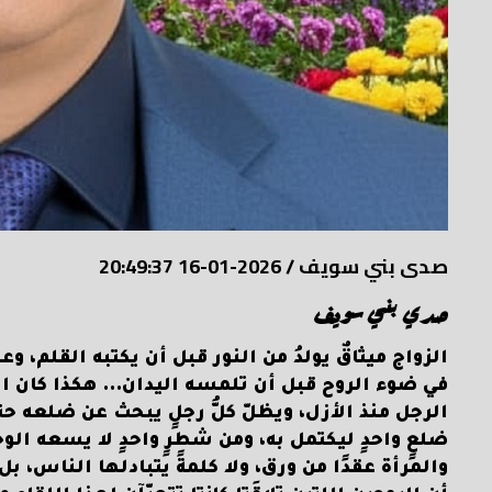
صدى بني سويف
/
2026-01-16 20:49:37
صدي بني سويف
الزواج ميثاقٌ يولدُ من النور قبل أن يكتبه القلم، 
في ضوء الروح قبل أن تلمسه اليدان… هكذا كان الز
الرجل منذ الأزل، ويظلّ كلُّ رجلٍ يبحث عن ضلعه حتى
ضلعٍ واحدٍ ليكتمل به، ومن شطرٍ واحدٍ لا يسعه الوج
والمرأة عقدًا من ورق، ولا كلمةً يتبادلها الناس، ب