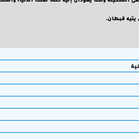
السكينة وطنًا يعودان إليه كلما ثقلت الدنيا، واشتدّ
يتيه قبطان.
نية