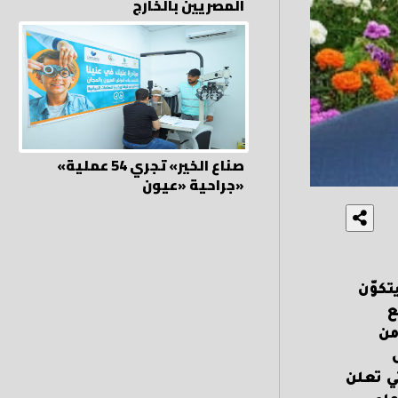
المصريين بالخارج
«صناع الخير» تجري 54 عملية
جراحية «عيون»
تكوّن
ع
من
ي تعلن