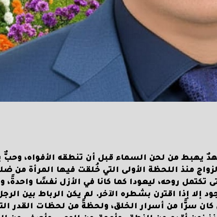
وعهدٌ يهبط من لحن السماء قبل أن تنطقه الأفواه، وحبٌّ ي
واج منذ اللحظة الأولى التي خُلقت فيها المرأة من ضل
 تكتمل روحه، ليعودا كما كانا في الأزل نفسًا واحدةً، و
ود إلا إذا اقترن بشطره الآخر. لم يكن الرباط بين الرجل
ل كان سرًّا من أسرار الخلق، ولحظةً من لحظات القدر الت