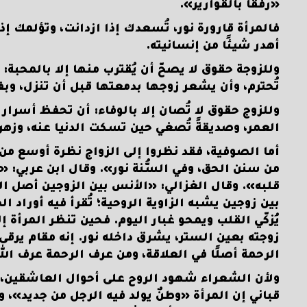
«رفقًا بالقوارير».
فالمرأة قارورة نور، تُسعدك إذا ازدانت، وتؤلمك إذا
أهدر شيئًا من إنسانيته.
وللزوجة حقوق لا يصحّ أن يُقترب منها إلا بالمحبة: 
تُحترم، وأن يشعر زوجها بدمعتها قبل أن تنزل، وبفر
وللزوج حقوق لا تُصان إلا بالوفاء: أن تحفظ أسرار ب
العمر، وصديقةً تُصغي حين تسكت الدنيا عنه، وزهرةً
أما الصوفية، فقد نظروا إلى الزواج نظرة أوسع من ظ
من سنن الحق، وفي السُّنة نور». وقال ابن عربي: «
قلبه». وقال الغزالي: «الأنس بين الزوجين أصل ال
بين زوجين يشبه الزاوية الروحية؛ تُقرأ فيه أوراد ا
يُزكّي القلب ويمحو غبار اليوم. فحين تنظر المرأة 
زوجته بعين الستر، يشرق داخله نور. إنه مقام يرقى
الرحمة أصلًا في العلاقة، ومن عرف الرحمة عرف الله
ولأن الشعراء شهود الروح على أحوال العاشقين، فقد 
قباني إن المرأة «وطنٌ يولد فيه الرجل من جديد»،