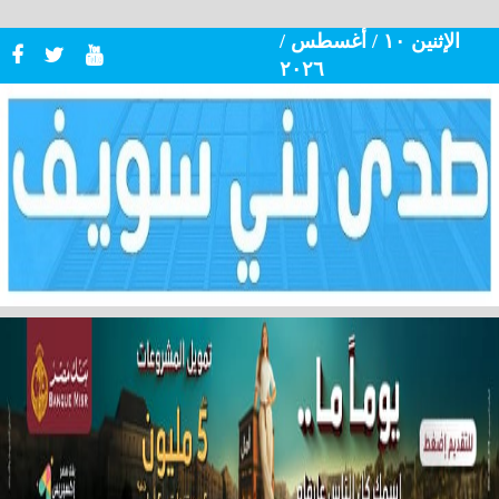
الإثنين ١٠ / أغسطس /
٢٠٢٦