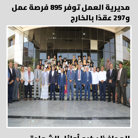
مديرية العمل توفر 895 فرصة عمل
و297 عقدًا بالخارج