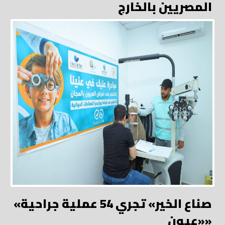
المصريين بالخارج
«صناع الخير» تجري 54 عملية جراحية
«عيون»