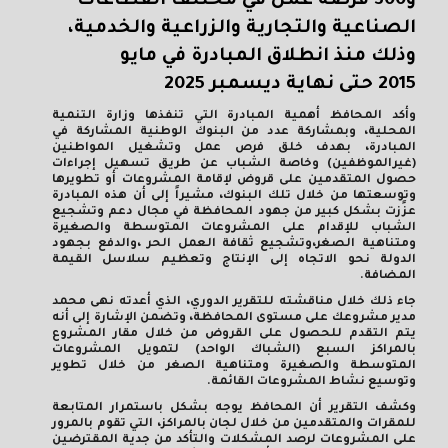
و300 فرصة عمل في مختلف القطاعات
الصناعية والتجارية والزراعية والخدمية،
وذلك منذ انطلاق المبادرة في مايو
2015
حتى نهاية ديسمبر 2025
وأكد المحافظ أهمية المبادرة التي تنفذها وزارة التنمية
المحلية، وبمشاركة عدد من البنوك الوطنية المشاركة في
المبادرة، بهدف خلق فرص عمل وتشغيل المواطنين
(غيرالموظفين) وخاصة الشباب عن طريق تسهيل إجراءات
حصول المتقدمين على قروض لإقامة المشروعات أو تطويرها
وتوسعتها من خلال تلك البنوك، مشيراً إلى أن هذه المبادرة
عزًزت بشكل كبير من جهود المحافظة في مجال دعم وتشجيع
الشباب للإقدام على المشروعات المتوسطة والصغيرة
ومتناهية الصغر،وتشجيع ثقافة العمل الحر ،والدفع بجهود
الدولة نحو الاتجاه إلى الإنتاج وتعظيم سلاسل القيمة
المضافة.
جاء ذلك خلال مناقشته للتقرير الدوري، الذي أعدته نهى محمد
مدير مشروعك على مستوى المحافظة، وتضمن الإشارة إلى أنه
يتم التقدم للحصول على القروض من خلال مقار المشروع
بالمراكز السبع (الشباك الواحد) لتمويل المشروعات
المتوسطة والصغيرة ومتناهية الصغر من خلال تطوير
وتوسيع نشاط المشروعات القائمة.
وكشف التقرير أن المحافظ يوجه بشكل باستمرار المتابعة
للمقرات والمتقدمين من خلال لجان بالمراكز، التي تقوم بالمرور
على المشروعات لرصد المشكلات والتأكد من جدية المقترضين