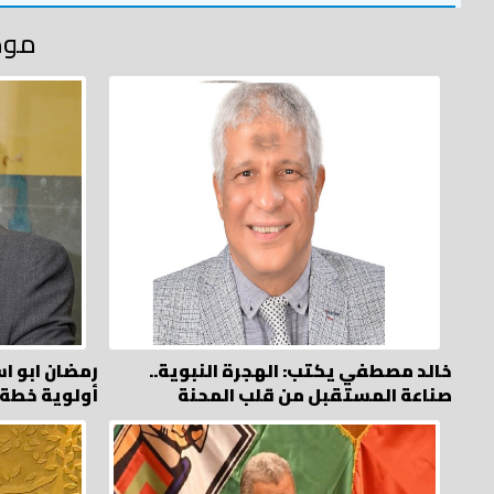
موض
خالد مصطفي يكتب: الهجرة النبوية..
رمضان ابو ا
صناعة المستقبل من قلب المحنة
أولوية خطة 