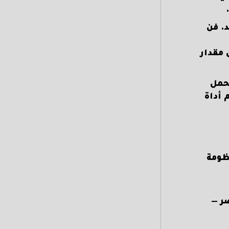
. فن
 مقدار
تحمل
 أداة
ظومة
ر —