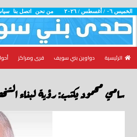
الخميس ٠٦ / أغسطس / ٢٠٢٦
من نحن
اتصل بنا
سياس
الرئيسية
دواوين بني سويف
قرى ومراكز
أحوا
سامي محمود يكتب: رؤية لبناء الشخص