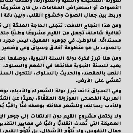
صورته الصحيحة والنقية والمتوازنة، وتقدّمه للناس
الأصوات أو استعراض المقامات، بل كان مشروعًا ثقاف
وربط بين جمال الصوت وخشوع القلب، وبين دقة ال
ومن هذا النجاح اللافت، تتجلى الحاجة الملحّة إلى 
ثقافية شاملة، تجعل من القيم مشروعًا وطنيًا متكا
مستدامًا. فالوطن، في جوهره العميق، ليس مجرد مساح
بالحدود، بل هو منظومة أخلاق وسياق وعي وضمير
ومن هنا تبرز فكرة دولة السنة النبوية، بوصفها امتداد
يعيد للسنة النبوية مكانتها في الفهم والسلوك. د
النص بالمقصد، والحديث بالسلوك، لتتحول السنة 
تمشي على الأرض.
وفي السياق ذاته، تبرز دولة الشعراء والأدباء، ب
العربية الفصحى الموزونة المقفّاة، بعيدًا عن التشو
وللأدب رسالته، وللشعر مكانته بوصفه فنًا راقيًا ي
ولا يكتمل مشروع القيم دون الالتفات إلى جوهر الإ
العميقة التي تُحدث انقلابًا راقيًا في معايير الت
جمال النفوس، ولا تُتوِّج الأشكال، بل تُتوِّج القيم