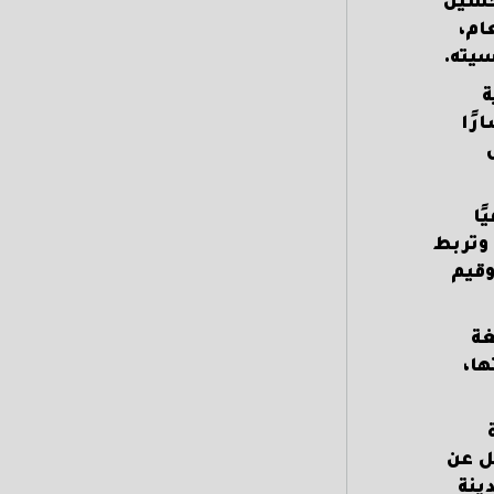
تحسين
ام،
يته.
ة
رًا
ًا
 وتربط
وقيم
غة
ها،
ل عن
ينة