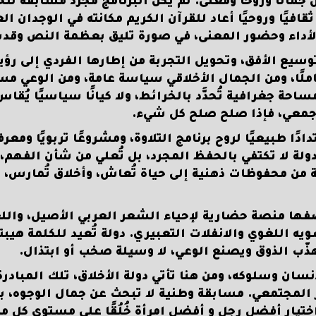
 جمالًا وروحًا ومعنى. لم يكن البرنامج مجرد مسابقة ل
يًا وروحيًا أعاد للقرآن الكريم مكانته في الوجدان الع
أداء وحضور المعنى، في صورة تليق بعظمة النص وقدس
توسيع الأفق، وتحويل التجربة من إطارها الفردي إلى رؤي
ملًا، ومن الجمال الأخلاقي سياسة عامة، ومن الوعي مسا
ة جغرافية تُحدَّد بالخرائط، ولا كيانًا سياسيًا يُقاس
 جمعي، فإذا صلح صلح كل شيء.
ًا طبيعيًا لروح برنامج التلاوة، ومشروعًا تربويًا ومعرفي
ولة لا تكتفي بالحفظ المجرد، بل تُعلي من شأن الفهم،
من محفوظات ذهنية إلى حياة تُعاش، وأخلاق تُمارس، 
وصفها منصة حضارية لإحياء الشعر العربي الأصيل، والل
يه اللغوي والانفلات التعبيري. دولة تُعيد للكلمة هيبت
ُهذّب الذوق ويصنع الوعي، لا وسيلة صخب أو ابتذال.
نسان وسلوكه، ومن هنا تأتي دولة الأخلاق، تلك المبادرة
قدير المجتمعي. مسابقة وطنية لا تبحث عن جمال الوجوه، ب
، اختيار أفضل رجل و أفضل امرأة خُلُقًا على مستوى كل مد