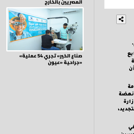
المصريين بالخارج
«صناع الخير» تجري 54 عملية
بع
جراحية «عيون»
ة
ن
مة
 نهضة
ارة
تجديد،
في