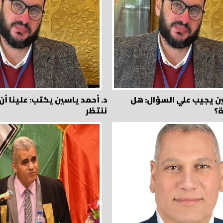
ين يجيب علي السؤال: هل
د. أحمد ياسين يكتب: علينا أن ن
ة؟
ننتظر