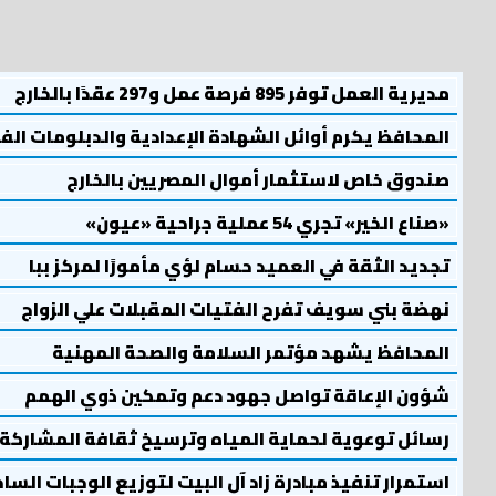
مديرية العمل توفر 895 فرصة عمل و297 عقدًا بالخارج
المحافظ يكرم أوائل الشهادة الإعدادية والدبلومات الف
صندوق خاص لاستثمار أموال المصريين بالخارج
«صناع الخير» تجري 54 عملية جراحية «عيون»
تجديد الثقة في العميد حسام لؤي مأمورًا لمركز ببا
نهضة بني سويف تفرح الفتيات المقبلات علي الزواج
المحافظ يشهد مؤتمر السلامة والصحة المهنية
شؤون الإعاقة تواصل جهود دعم وتمكين ذوي الهمم
رسائل توعوية لحماية المياه وترسيخ ثقافة المشاركة
استمرار تنفيذ مبادرة زاد آل البيت لتوزيع الوجبات السا