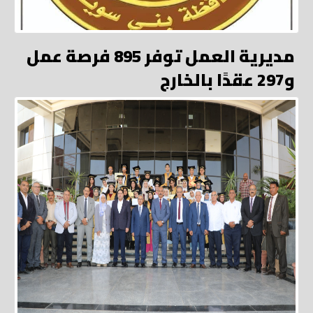
مديرية العمل توفر 895 فرصة عمل
و297 عقدًا بالخارج