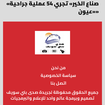
«صناع الخير» تجري 54 عملية جراحية
«عيون»
من نحن
سياسة الخصوصية
اتصل بنا
جميع الحقوق محفوظة لجريدة صدى بني سويف
تصميم وبرمجة عالم واحد للإعلام والبرمجيات