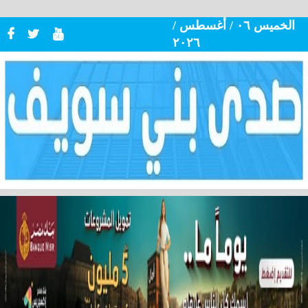
الخميس ٠٦ / أغسطس /
٢٠٢٦