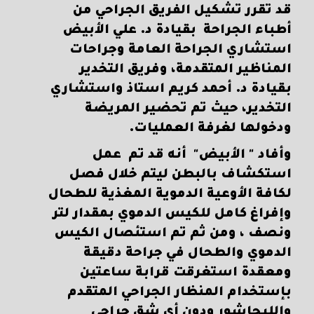
قد تقرر تشكيل الفريق الجراحي من
أطباء الجراحة بقيادة د. علي الأبيض
استشاري الجراحة العامة وجراحات
المناظير المتقدمة، وفريق التخدير
بقيادة د. أحمد كريم استاذ واستشاري
التخدير، حيث تم تحضير المريضة
ودخولها لغرفة العمليات.
وأفاد " الأبيض" أنه قد تم عمل
استكشاف بالبطن ليتم خلال فصل
لكافة الأوعية الدموية المغذية للطحال
وإفراغ كامل للكيس الدموي بمقدار لتر
ونصف ، ومن ثم تم استئصال الكيس
الدموي والطحال في جراحة دقيقة
ومعقدة استغرقت قرابة ساعتين
بإستخدام المنظار الجراحي المتقدم
والليجاشور ودون أي شق جراحي