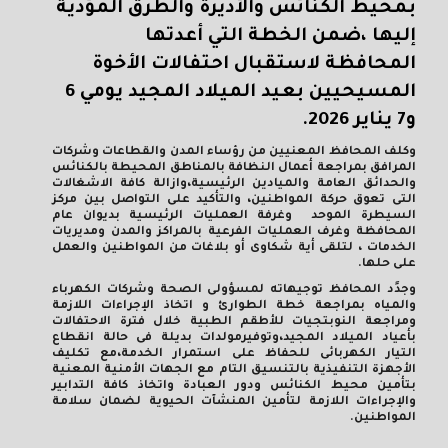
بمحيط الكنائس والأديرة والطرق المؤدية
إليها ،ضمن الخطة التي أعدتها
المحافظة لاستقبال احتفالات الأخوة
المسيحيين بعيد الميلاد المجيد يومي 6
و7 يناير 2026.
وكلف المحافظ المعنيين من رؤساء المدن والقطاعات وشركات
المرافق بمراجعة أعمال النظافة بالمناطق المحيطة بالكنائس
والحدائق العامة والميادين الرئيسية،وازالة كافة الاشغالات
التى تعوق حركة المواطنين، والتأكيد على التواصل بين مركز
السيطرة الموحد وغرفة العمليات الرئيسية بديوان عام
المحافظة وغرف العمليات الفرعية بالمراكز والمدن ومديريات
الخدمات ، لتلقى أية شكاوى أو بلاغات من المواطنين والعمل
على حلها.
وجدًد المحافظ توجيهاته لمسؤولى الصحة وشركات الكهرباء
والمياه بمراجعة خطة الطوارئ و اتخاذ الإجراءات اللازمة
ومراجعة النوبتجيات للأطقم الطبية خلال فترة الاحتفالات
بأعياد الميلاد المجيد،وتوفيرمولدات بديلة فى حالة انقطاع
التيار الكهربائى للحفاظ على استمرار الخدمة،مع تكليف
الأجهزة التنفيذية بالتنسيق التام مع الجهات الأمنية المعنية
بتأمين محيط الكنائس ودور العبادة واتخاذ كافة التدابير
والإجراءات اللازمة لتأمين المنشآت الحيوية لضمان سلامة
المواطنين.