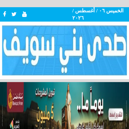
الخميس ٠٦ / أغسطس /
٢٠٢٦