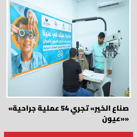
«صناع الخير» تجري 54 عملية جراحية
«عيون»