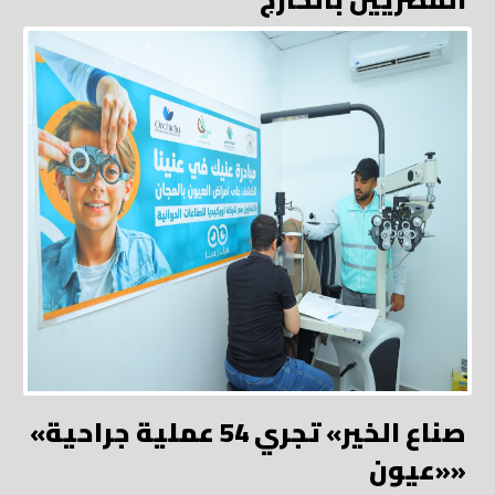
«صناع الخير» تجري 54 عملية جراحية
«عيون»