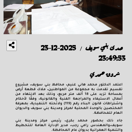
صدى بني سويف
2025-12-23
/
23:49:53
شروق حمدي
اعتمد الدكتور محمد هاني غنيم، محافظ بني سويف، مشروع
تقسيم تقدمت به مجموعة من المواطنين، ملاك قطعة أرض
بمساحة تزيد على 18 ألف متر مربع، وذلك بعد الانتهاء من
أعمال الاستيفاء والمراجعة الفنية والقانونية، وفقًا لأحكام
واشتراطات قانون البناء رقم (119) ولائحته التنفيذية، بمعرفة
المختصين بالوحدة المحلية لمركز ومدينة بني سويف والديوان
العام للمحافظة.
جاء ذلك بحضور محمد بكري، رئيس مركز ومدينة بني
سويف،والمهندس رامي رجب، مدير الإدارة العامة للتخطيط
والتنمية العمرانية بديوان عام المحافظة.