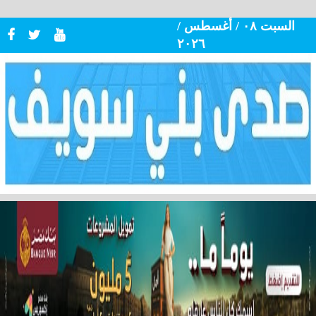
السبت ٠٨ / أغسطس /
٢٠٢٦