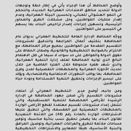
وأوضح المحافظ أن هذا الإجراء يأتي في إطار خطة وتوجهات
الدولة لتحديد مناطق الامتدادات العمرانية الجديدة، والتحكم
في النمو العشوائي للمباني، وتحسين البيئة العمرانية، وعدم
إهدار ملكيات المواطنين، وحل مشكلات الطرق والمحاور
الرئيسية، وتسهيل إجراءات إصدار تراخيص البناء، بما يسهم
في التيسير على المواطنين.
ووجّه المحافظ الإدارة العامة للتخطيط العمراني بديوان عام
المحافظة بتكثيف أعمال المراجعة والتدقيق لمشروعات
التقسيم المقدمة من المواطنين بجميع مراكز المحافظة، مع
الالتزام بالضوابط التخطيطية والقانونية، وضمان الحفاظ على
حقوق الدولة والمواطن على حد سواء، لا سيما في ظل الاهتمام
البالغ الذي توليه المحافظة لملف إدارة التنمية العمرانية،
والذي شهد طفرة ملحوظة خلال الفترة الماضية من خلال
تحديث الأحوزة العمرانية والمخططات التفصيلية لمدن وقرى
المحافظة، بما يواكب التطورات الاجتماعية والاقتصادية، ويؤكد
على تيسير الإجراءات وتحقيق التنمية المستدامة وجودة حياة
المواطنين.
ومن جانبه، أوضح مدير التخطيط العمراني أن اعتماد
مشروعات التقسيم يأتي ضمن جهود المحافظة في الإدارة
الرشيدة للأراضي المخصصة للتنمية المستقبلية، والتي
تشمل إعداد مشروعات تقسيم معتمدة لقطع الأراضي الواردة
بالمخططات التفصيلية غير المقسمة، والتي تنطبق عليها
الاشتراطات الواردة بالمادة رقم (48) من اللائحة التنفيذية
لقانون البناء، بما يضمن تحقيق نسب بنائية مناسبة، وتوفير
مساحات ملائمة للطرق والفراغات العمرانية، وتوصيل المرافق
والبنية الأساسية، طبقًا للمعايير والاشتراطات التخطيطية