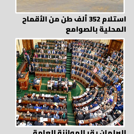
استلام 352 ألف طن من الأقماح
المحلية بالصوامع
البرلمان يقر الموازنة العامة