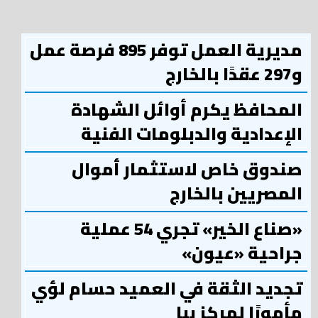
مديرية العمل توفر 895 فرصة عمل
و297 عقدًا بالخارج
المحافظ يكرم أوائل الشهادة
الإعدادية والدبلومات الفنية
صندوق خاص لاستثمار أموال
المصريين بالخارج
«صناع الخير» تجري 54 عملية
جراحية «عيون»
تجديد الثقة في العميد حسام لؤي
مأمورًا لمركز ببا