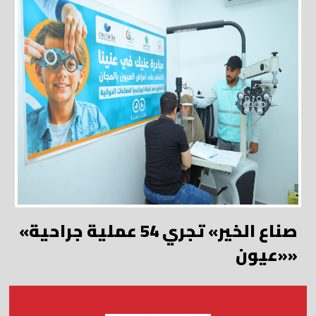
«صناع الخير» تجري 54 عملية جراحية
«عيون»