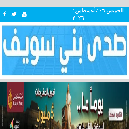
الخميس ٠٦ / أغسطس /
٢٠٢٦