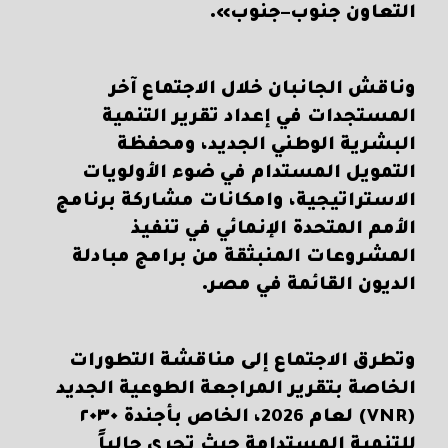
التعاون جنوب–جنوب».
وناقش الجانبان خلال الاجتماع آخر
المستجدات في إعداد تقرير التنمية
البشرية الوطني الجديد، ومحفظة
التمويل المستدام في ضوء الأولويات
الاستراتيجية، وامكانات مشاركة برنامج
الأمم المتحدة الإنمائي في تنفيذ
المشروعات المنبثقة من برامج مبادلة
الديون القائمة في مصر.
وتطرق الاجتماع إلى مناقشة التطورات
الخاصة بتقرير المراجعة الطوعية الجديد
(VNR) لعام 2026، الخاص بأجندة ٢٠٣٠
للتنمية المستدامة حيث ​تجري حالياً