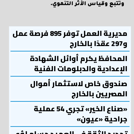
وتتبع وقياس الأثر التنموي.
مديرية العمل توفر 895 فرصة عمل
و297 عقدًا بالخارج
المحافظ يكرم أوائل الشهادة
الإعدادية والدبلومات الفنية
صندوق خاص لاستثمار أموال
المصريين بالخارج
«صناع الخير» تجري 54 عملية
جراحية «عيون»
تجديد الثقة في العميد حسام لؤي