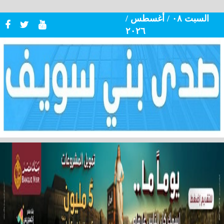
السبت ٠٨ / أغسطس /
٢٠٢٦