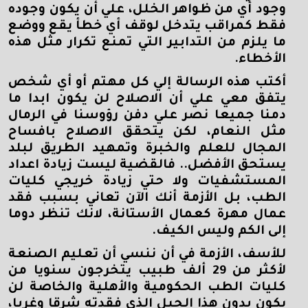
وجود أي من ظواهر الخلل، علي أن يكون وجوده
فقط كمراقب يتدخل لوقف أي خطأ يقع ووضع
ما يلزم من التدابير التي تمنع تكرار مثل هذه
الأخطاء.
أكتب هذه الرسالة إلي كل مهتم أو أي شخص
يتفق معي علي أن الاصلاح لن يكون ابدا ما
دمنا جميعا نصر علي دفن رؤوسنا في الرمال
مثل النعام، لكن يتحقق الاصلاح بافساح
المجال للعلم والخبرة وتمهيد الطريق لبلد
يستحق الأفضل.. فالقضية ليست زيادة اعداد
المستشفيات ولا حتي زيادة خريجي كليات
الطب، بل الأزمة أنك الآن تعاني بسبب فقد
عمال مهرة كعمال الأستانة، لانك تنظر دوما
إلى الكم وليس الكيف.
للأسف، الأزمة في أن ننسي أن تعليم الصنعة
لأكثر من 29 ألف طبيب يتخرجون سنويا من
كليات الطب الحكومية والأهلية والخاصة لن
يكون بدون هذا الجيل الذي فقدته شرقا وغربا،