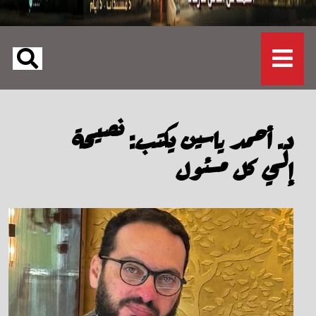
د. أحمد ياسين يكتب: نصيحة
إلي كل مسئول