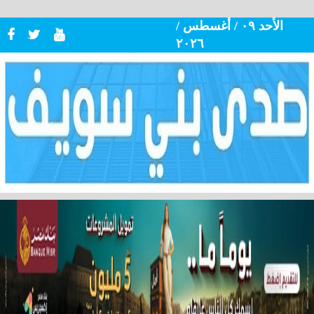
الأحد ٠٩ / أغسطس /
٢٠٢٦