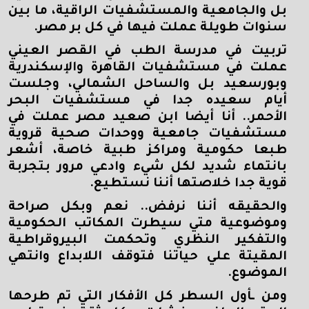
بل والجامعية والمستشفيات الراقية، ما بين
سنوات طويلة عملت فيها في كل بر مصر.
تربيت في مدرسة الطب في القصر العيني
عملت في مستشفيات القاهرة والإسكندرية
وبورسعيد بل والساحل الشمالي، وجلست
أيام سعيده جدا في مستشفيات البحر
الأحمر.. أنا أيضا ابن صعيد مصر عملت في
مستشفيات جامعية ووحدات صحية قروية
طبعا حكومية ومراكز طبية خاصة، أشعر
بانتماء شديد لكل شيء وادعي مرور بتجربة
قوية جدا خلاصتها أننا نستطيع.
والحقيقه أننا نرفض.. نعم وبكل صراحة
وموضوعية متي سيطرت المكاتب الحكومية
والتفكير النظري وتحكمت البيروقراطية
المقيتة علي حياتنا فتوقف اللابداع وانتهي
الموضوع.
ومن ـأول السطر كل الأفكار التي تم طرحها