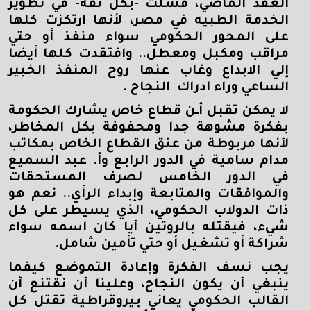
العقد الماضي، فشلت -بكل ثقة- في تطوير
الخدمة الطبيه في مصر، لأنها ارتكزت كلها
على المحور الحكومي سواء منفذ أو حتي
مراقب ومكبل ومعطل.. وافتقدت كلها أيضا
إلي الابداع وغاب عنها روح المنفذ الخبير
الساعي وراء ادراك النجاح .
لا يمكن تقبل أـن قطاع خاص يشارك الحكومة
بفكرة مشوهة جدا ومحفوفة بكل المخاطر،
لأنها مربوطة من عنق القطاع الخاص بمكاتب
مدام سامية في الدور الرابع وأ. عبد السميع
في الدور الخامس لصرف المستحقات
والموافقات والمتابعة وإبداء الرأي.. نعم هو
ذات الدولاب الحكومي، الذي يسيطر على كل
شيء، فيقتله بالروتين أيا كان اسمه سواء
شراكة أو تشغيل أو حتي تأمين شامل.
يجب نسف الفكرة وإعادة التموضع كيفما
ينبغي أن يكون النجاح، وعلينا أن نقتنع أن
القالب الحكومي يعاني بيروقراطية تقتل كل