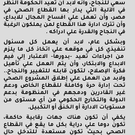
سعي للنجاح، وأنه لابد أن تعيد الحكومة النظر
في الآلية التي يدار بها القطاع الصحي في
مصر، وأن تعمل علي افساح المجال للابداع،
وأن تترك ادارة هذا القطاع لمن يملكون الرغبة
في النجاح والقدرة علي ادراكه .
وبشكل عام، لابد أن يعمل كل مسئول
تنفيذي كل في موقعه علي اتخاذ كل ما يلزم
من اجراءات تعيد -بدورها- الاعتبار إلي فيم
الابداع والابتكار، وأن يتم العمل علي تأهيل
فكرة الإصلاح، لتكون قابله للتغيير والنجاح..
ولابد من العمل علي إطلاق المشروع الصحي
تحت إدارة حرة وكاملة للقطاع الخاص ودعم
غير القادرين ودمجهم في المنظومة بدعم
الدولة والتخارج الحكومي من أي مستوى من
مستويات الادارة أو الخنق أو التكبيل.
يكفي أن تكون هناك جهات رقابية حاكمة،
تكون دوما علي دراية بكل ما يقع في القطاع
الصحي بحيث تكون مستعدة للتدخل حال