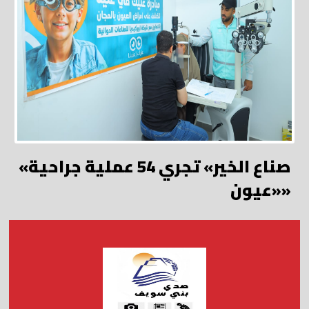
«صناع الخير» تجري 54 عملية جراحية
«عيون»