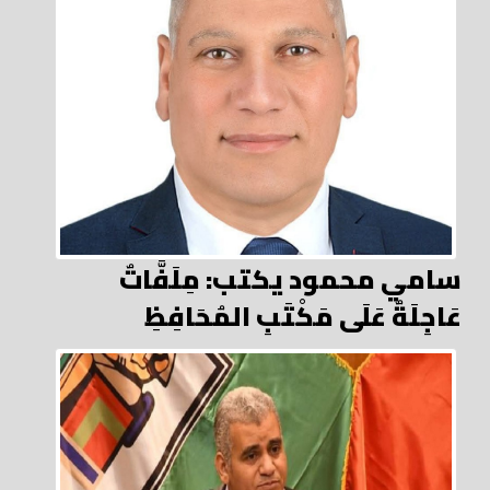
سامي محمود يكتب: مِلَفَّاتٌ
عَاجِلَةٌ عَلَى مَكْتَبِ المُحَافِظِ