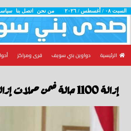
السبت ٠٨ / أغسطس / ٢٠٢٦
من نحن
اتصل بنا
سياسة
الرئيسية
دواوين بني سويف
قرى ومراكز
أحوا
إزالة 1100 حالة ضمن حملات إزالة التعديات