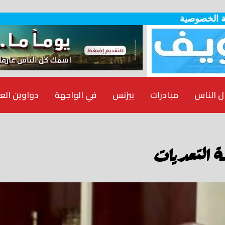
 الخصوصية
ل الناس
مبادرات
بيزنس
في الواجهة
دواوين الع