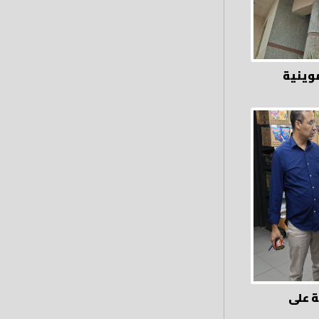
 تموينية
ة على