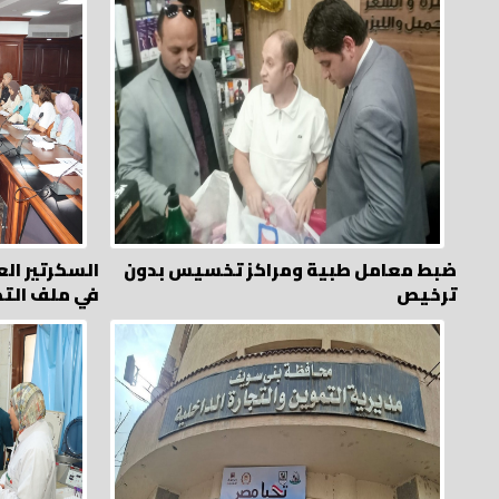
ضبط معامل طبية ومراكز تخسيس بدون
السكرتير ال
ترخيص
في ملف التص