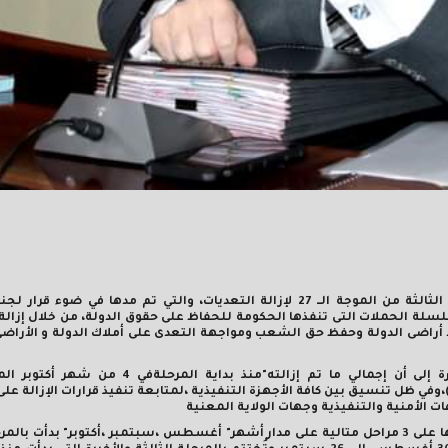
تابع د. محمد هاني غنيم محافظ بني سويف،سير العمل في المرحلة الثالثة من الموجة الــ 27 لإزالة التعديات، والتي تم مدها ف
ر أعمال الموجة الحالية حتى 30 نوفمير 2025 ،ضمن سلسلة الحملات التى تنفذها الحكومة للحفاظ على حقوق الدولة، من خلال 
 أراضى الدولة وحفظ حق الشعب ومواجهة التعدى على أملاك الدولة و الأراضي
جاء ذلك خلال إطلاعه على تقرير،لإدارة الأملاك الدولة،تضمن الإشارة إلى أن إجمالي ما تم إزالته"من
لجاري"وصل إلى 1094حالة (294 حالة أملاك دولة+ 800 زراعة)،وفي ظل تنسيق بين كافة الأجهزة التنفيذية ،لمتابعة تنفيذ قرارات الإز
ات الأمنية والتنفيذية وجهات الولاية المعنية
جدير بالذكر أن الموجة الحالية من حملات الإزالة (الموجة 27) يتم تنفيذها على 3 مراحل متالية على مدار أشهر" أغسطس ،سبتمبر ،أكتوبر" بد