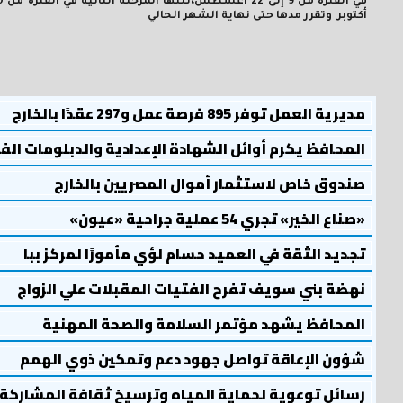
أكتوبر وتقرر مدها حتى نهاية الشهر الحالي
مديرية العمل توفر 895 فرصة عمل و297 عقدًا بالخارج
المحافظ يكرم أوائل الشهادة الإعدادية والدبلومات الف
صندوق خاص لاستثمار أموال المصريين بالخارج
«صناع الخير» تجري 54 عملية جراحية «عيون»
تجديد الثقة في العميد حسام لؤي مأمورًا لمركز ببا
نهضة بني سويف تفرح الفتيات المقبلات علي الزواج
المحافظ يشهد مؤتمر السلامة والصحة المهنية
شؤون الإعاقة تواصل جهود دعم وتمكين ذوي الهمم
رسائل توعوية لحماية المياه وترسيخ ثقافة المشاركة