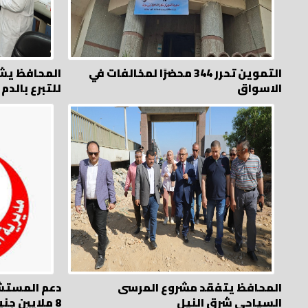
التموين تحرر 344 محضرًا لمخالفات في
المحافظ يشه
الاسواق
للتبرع بالدم
المحافظ يتفقد مشروع المرسى
دعم المستش
السياحى شرق النيل
8 ملايين جنيه