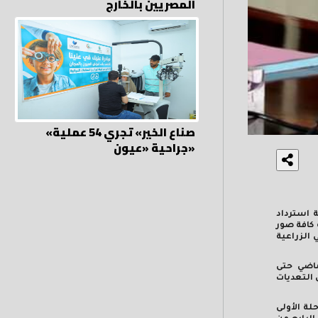
المصريين بالخارج
«صناع الخير» تجري 54 عملية
جراحية «عيون»
ي ضوء قرار لجنة استرداد
إزالة كافة صور
 الزراعية
ذ بداية المرحلةفي 4 من شهر أكتوبر الماضي حتى
الة على التعديات
أت بالمرحلة الأولى