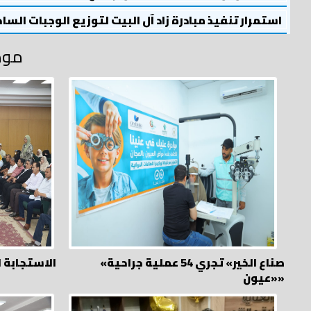
استمرار تنفيذ مبادرة زاد آل البيت لتوزيع الوجبات السا
موض
«صناع الخير» تجري 54 عملية جراحية
الاستجابة لـ 305 شكوي في 25 يوم
«عيون»