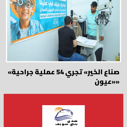
«صناع الخير» تجري 54 عملية جراحية
«عيون»