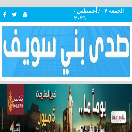
الجمعة ٠٧ / أغسطس /
٢٠٢٦