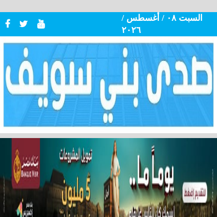
السبت ٠٨ / أغسطس /
٢٠٢٦