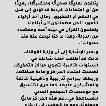
يتلقون تعليمًا صحيحًا ومنضبطًا، بعيدًا
عن أي اجتهادات فردية قد تؤدي إلى خلل
في الفهم أو التطبيق. وقال أحد أولياء
الأمور: "نحن مطمئنون لأن أبناءنا
يتعلمون القرآن في بيئة آمنة ومعتمدة
من الدولة، وهذا ما كنا نبحث عنه منذ
سنوات".
وتجدر الإشارة إلى أن وزارة الأوقاف
كانت قد أطلقت خطة شاملة في
السنوات الأخيرة لتطوير مراكز التحفيظ،
تضمنت اعتماد المراكز وإعادة هيكلتها،
وربطها ببرامج تدريبية وتأهيلية للأئمة
والمشرفين عليها. كما جرى التنسيق
مع مؤسسات المجتمع المدني
للمساهمة في دعم هذه المراكز ماديًا
ومعنويًا، وهو ما انعكس في ارتفاع