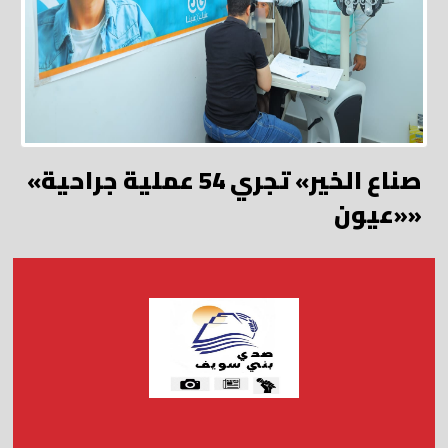
«صناع الخير» تجري 54 عملية جراحية
«عيون»