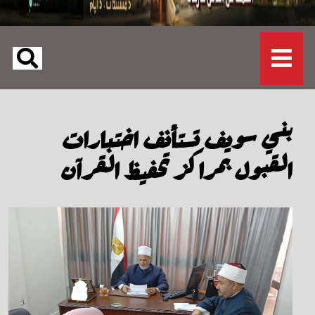
بني سويف تستأنف اختبارات
القبول بمراكز تحفيظ القرآن