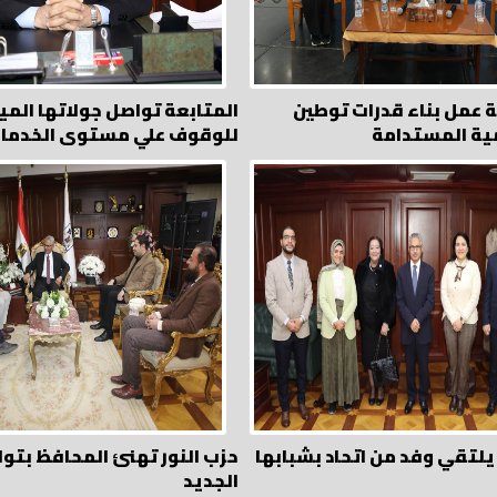
 عمل بناء قدرات توطين
المتابعة تواصل جولاتها المي
ية المستدامة
للوقوف علي مستوى الخدما
لتقي وفد من اتحاد بشبابها
حزب النور تهنئ المحافظ 
الجديد