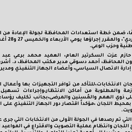
ا، ضمن خطة استعدادات المحافظة لجولة الإعادة من ا
الثانية لانتخابات مجلس الشيوخ 025
نية وحزب الوعي.
حازم عزت السكرتير العام، العميد محمد برعي عبد 
ن المحافظ، أحمد دسوقي مدير مكتب المحافظ، د. أشر
 إدارة الاتصال السياسي، وأعضاء الجهاز التنفيذي ومدير
ن الانتخابات،للتأكد من توافر التجهيزات بها وأعمال ا
مة والمطلوبة من أماكن الانتظار،وإجراءات تسهيل ا
لى ذوي الهمم والمُسنين والمرضى،بجانب تكليف رؤساء
حيط اللجان ،مؤكداً اقتصار دور الجهاز التنفيذي على ا
ويت.
للجان وانتظام عملية التصويت والاقتراع في المواعيد ا