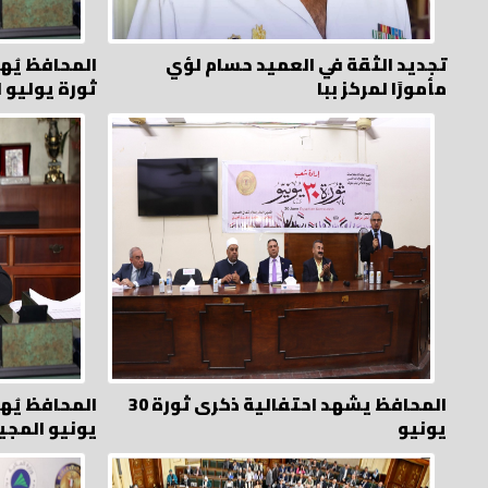
تجديد الثقة في العميد حسام لؤي
المحافظ يُه
مأمورًا لمركز ببا
ثورة يوليو 
المحافظ يشهد احتفالية ذكرى ثورة 30
يونيو
يونيو المجي