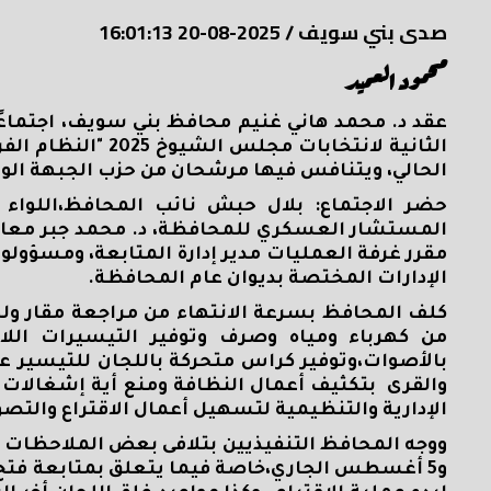
صدى بني سويف
/
2025-08-20 16:01:13
محمود العميد
عقد د. محمد هاني غنيم محافظ بني سويف، اجتماعً
الحالي، ويتنافس فيها مرشحان من حزب الجبهة الوط
حضر الاجتماع: بلال حبش نائب المحافظ،اللواء 
المستشار العسكري للمحافظة، د. محمد جبر معاو
مقرر غرفة العمليات مدير إدارة المتابعة، ومسؤولو
الإدارات المختصة بديوان عام المحافظة.
كلف المحافظ بسرعة الانتهاء من مراجعة مقار ولجا
من كهرباء ومياه وصرف وتوفير التيسيرات اللاز
بالأصوات،وتوفير كراس متحركة باللجان للتيسير ع
والقرى بتكثيف أعمال النظافة ومنع أية إشغالات بم
الإدارية والتنظيمية لتسهيل أعمال الاقتراع والتص
و5 أغسطس الجاري،خاصة فيما يتعلق بمتابعة فتح ا