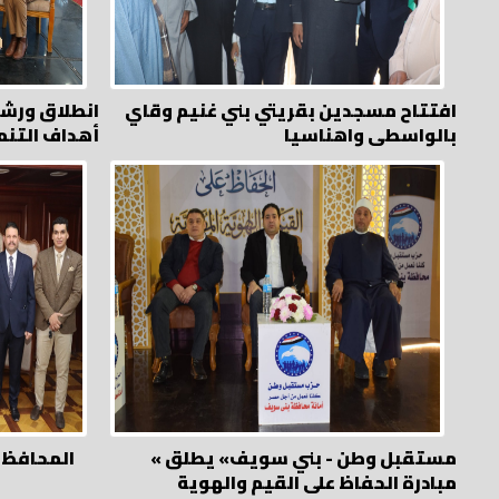
افتتاح مسجدين بقريتي بني غنيم وقاي
انطلاق ورشة
بالواسطى واهناسيا
أهداف التنم
« مستقبل وطن - بني سويف» يطلق
المحافظ ي
مبادرة الحفاظ على القيم والهوية