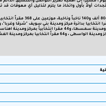
ليوم ، مشيرا إلى أهمية تعزيز التواصل والتنسيق الدائم 
دات أولاً بأول واتخاذ ما يلزم لتذليل أي معوقات قد تؤ
تجدر الإشارة إلى أن إجمالي الناخبين يبلغ 2 مليون و80 ألف و140 ناخباً ون
نية