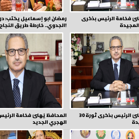
نئ فخامة الرئيس بذكرى
رمضان ابو إسماعيل يكتب: در
المجيدة
الجدوي.. خارطة طريق النجاح!
المحافظ يُهنئ الرئيس بذكرى ثورة 30
المحافظ يُهنئ فخامة الرئيس 
دة
الهجري الجديد