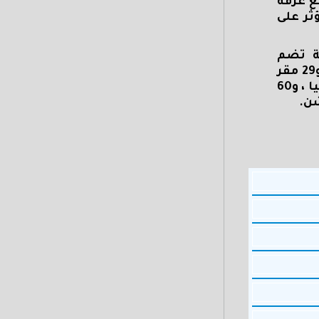
مع غرفة
ثر على
اخبة، موزعين على 368 مقراً انتخابية تضم
371 لجنة فرعية على مستوى المحافظة بواقع (74مقرا انتخابيا بدائرة مركز ومدينة بني سويف "شرقا وغربا"، و29 مقر
انتخابي بمركز ومدينة ناصر، و50 مقرا انتخابي بمركز ومدينة سمسطا، و44 مقرا انتخابياً بمركز ومدينة اهناسيا ، و60