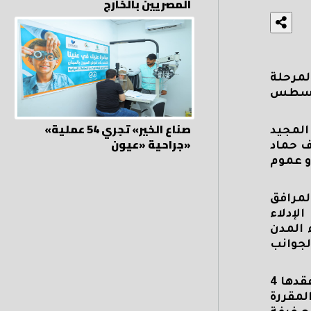
المصريين بالخارج
لمرحلة
2 "النظام الفردي"، والمقرر إجراؤها يومي الأربعاء والخميس 27 و28 أغسطس
«صناع الخير» تجري 54 عملية
المجيد
جراحية «عيون»
ف حماد
و عموم
لمرافق
لإدلاء
 المدن
لجوانب
ووجه المحافظ التنفيذيين بتلافى بعض الملاحظات التي تم رصدها في الجولة الأولى من الانتخابات التي جرى عقدها 4
لمقررة