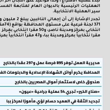
لبدء عملية الاقتراع ، وكذا مواعيد غلق اللجان أخر ا
العمليات الرئيسية بالديوان العام لمتابعة المستج
سير العملية الانتخابية.
مقرا نتخابياً بمركز ومدينة ببا، و47 مقراً انتخابياً بمركز ومدينة الواسطى ، و64 مقراً انتخابيا بمركز ومدينة الفشن.
مديرية العمل توفر 895 فرصة عمل و297 عقدًا بالخارج
المحافظ يكرم أوائل الشهادة الإعدادية والدبلومات الف
صندوق خاص لاستثمار أموال المصريين بالخارج
«صناع الخير» تجري 54 عملية جراحية «عيون»
تجديد الثقة في العميد حسام لؤي مأمورًا لمركز ببا