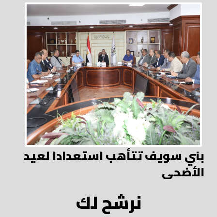
بني سويف تتأهب استعدادا لعيد
الأضحى
نرشح لك