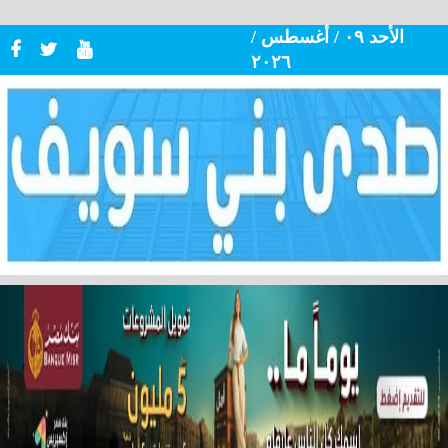
الأحد ٠٩ / أغسطس /
٢٠٢٦