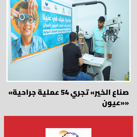
«صناع الخير» تجري 54 عملية جراحية
«عيون»