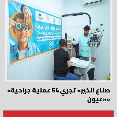
«صناع الخير» تجري 54 عملية جراحية
«عيون»