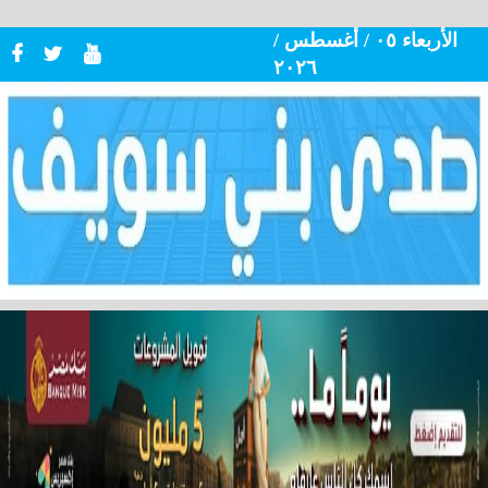
الأربعاء ٠٥ / أغسطس /
٢٠٢٦