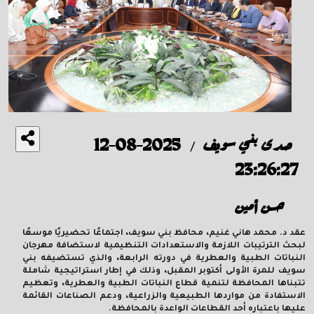
صدى بني سويف
2025-08-12
/
23:26:27
حسن أمين
عقد د. محمد هاني غنيم، محافظ بني سويف، اجتماعًا تحضيريًا موسعًا
لبحث الترتيبات اللازمة والاستعدادات التنظيمية لاستضافة مهرجان
النباتات الطبية والعطرية في دورته الرابعة، والذي تستضيفه بني
سويف للمرة الأولى أكتوبر المقبل، وذلك في إطار استراتيجية شاملة
تتبناها المحافظة لتنمية قطاع النباتات الطبية والعطرية، وتعظيم
الاستفادة من مواردها الطبيعية والزراعية، ودعم الصناعات القائمة
عليها باعتباره أحد القطاعات الواعدة بالمحافظة.