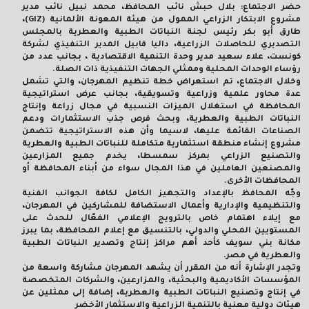
حضر الاجتماع: بلال حبش نائب المحافظ، محمد نبيل نائب مدير
مشروع الابتكار الزراعي الممول من هيئة المعونة الألمانية (
GIZ
)،
طارق أبو بكر رئيس لجنة النباتات الطبية والعطرية بالمجلس
التصديري للحاصلات الزراعية، داليا قابيل المدير التنفيذي لشركة
كونست، علاء سعيد مدير وحدة التنمية الاقتصادية ، بجانب عدد من
رؤساء الوحدات المحلية وممثلي الجهات التنفيذية ذات الصلة.
وخلال الاجتماع، تم استعراض خطة تنظيم المهرجان، والتي تشمل
عدة محاور علمية وزراعية وتسويقية، بجانب عرض استراتيجية
المحافظة في استغلال الميزات النسبية في مجال زراعة وإنتاج
النباتات الطبية والعطرية، وبحث فرص جذب الاستثمارات ودعم
الصناعات القائمة عليها، لاسيما وأن هذه الاستراتيجية تتضمن
مشروع إنشاء منطقة استثمارية متكاملة للنباتات الطبية والعطرية
والتصنيع الزراعي بمركز سمسطا، يخدم جميع المزارعين
والمصنعين العاملين في هذا المجال سواء من أبناء المحافظة أو
المحافظات الأخرى.
وجّه المحافظ بالإعداد والتجهيز الكامل لكافة الجوانب الفنية
والتنظيمية والإدارية وأعمال الاستضافة للمشاركين في المهرجان،
مع إيلاء اهتمام خاص بالترويج الإعلامي الفعّال للحدث على
المستويين المحلي والدولي، بالتنسيق مع إعلام المحافظة، بما يبرز
مكانة بني سويف كأحد أهم مراكز إنتاج وتصدير النباتات الطبية
والعطرية في مصر.
وتجدر الإشارة أنه من المقرر أن يشهد المهرجان مشاركة واسعة من
المؤسسات الأكاديمية والبحثية، والمزارعين، والشركات المتخصصة
في إنتاج وتصنيع النباتات الطبية والعطرية، إضافة إلى ممثلين عن
هيئات دولية معنية بالتنمية الزراعية والاستثمار الأخضر