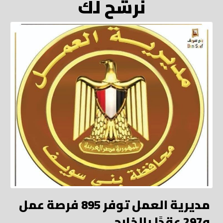
نرشح لك
مديرية العمل توفر 895 فرصة عمل
و297 عقدًا بالخارج