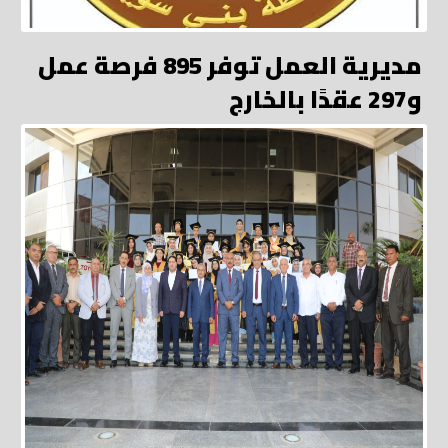
مديرية العمل توفر 895 فرصة عمل
و297 عقدًا بالخارج