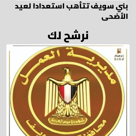
بني سويف تتأهب استعدادا لعيد
الأضحى
نرشح لك