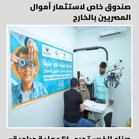
صندوق خاص لاستثمار أموال
المصريين بالخارج
«صناع الخير» تجري 54 عملية جراحية