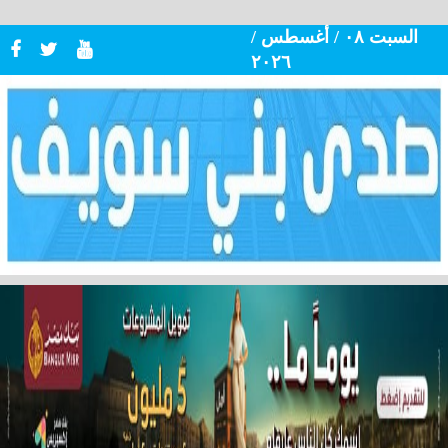
السبت ٠٨ / أغسطس /
٢٠٢٦