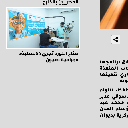
المصريين بالخارج
«صناع الخير» تجري 54 عملية
جراحية «عيون»
ق برنامجها
ات المنفذة
ري تنفيذها
بة.
فظ، اللواء
دسوقي مدير
، محمد عبد
ؤساء المدن
زية بديوان