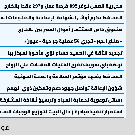
مديرية العمل توفر 895 فرصة عمل و297 عقدًا بالخارج
المحافظ يكرم أوائل الشهادة الإعدادية والدبلومات الف
صندوق خاص لاستثمار أموال المصريين بالخارج
«صناع الخير» تجري 54 عملية جراحية «عيون»
تجديد الثقة في العميد حسام لؤي مأمورًا لمركز ببا
نهضة بني سويف تفرح الفتيات المقبلات علي الزواج
المحافظ يشهد مؤتمر السلامة والصحة المهنية
شؤون الإعاقة تواصل جهود دعم وتمكين ذوي الهمم
رسائل توعوية لحماية المياه وترسيخ ثقافة المشاركة
استمرار تنفيذ مبادرة زاد آل البيت لتوزيع الوجبات السا
موض