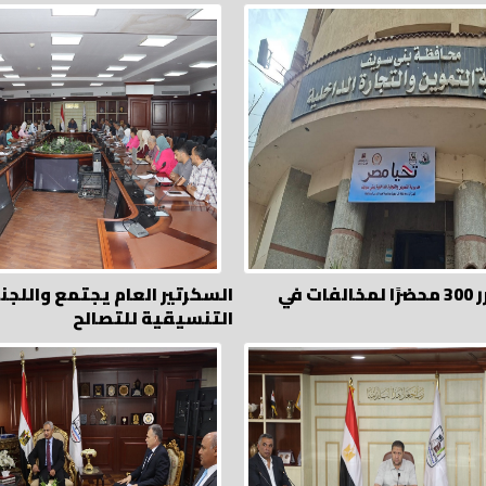
التموين تحرر 300 محضرًا لمخالفات في
السكرتير العام يجتمع واللجن
التنسيقية للتصالح