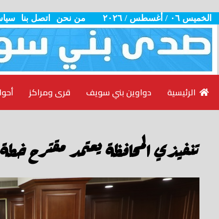
الخميس ٠٦ / أغسطس / ٢٠٢٦
من نحن
اتصل بنا
سياس
الرئيسية
دواوين بني سويف
قرى ومراكز
أحوا
تنفيذي المحافظة يعتمد مقترح خطة ا