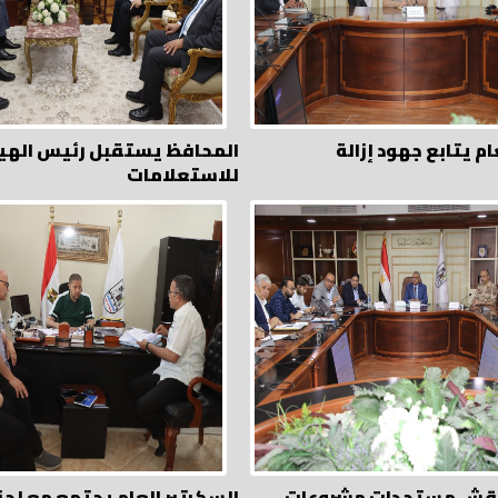
ام يتابع جهود إزالة
المحافظ يستقبل رئيس الهيئ
للاستعلامات
اقش مستجدات مشروعات
السكرتير العام يجتمع مع لجنة