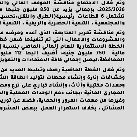
وتم خلال الاجتماع مناقشة الموقف المالي والتن
2025/2026، بإجمالي ي
تشتمل 6 قطاعات رئيسية(الطرق والنقل،تحس
والمجتمعية ، التنمية الحضرية والريفية ، التنمية ا
وتم مناقشة تقرير المتابعة، الذي أعده وعرضه مد
المحافظة،ليصل إجمالي كافة الاعتمادات والتمويل إلى 893مليون ج
وتم خلال الخطة الماضية رصف وتبليط العديد من ا
وكشافات إنارة وإنشاء محطات لتوليد الطاقة الشمس
ومعدات مكتبية وأثاث، وإنشاء كباري على ترع ومص
المجاري المائية ،بجانب دعم الوحدات المحلية وال
وغيرها من مهمات المرور والحماية، فضلا عن توري
المشاتل ، بخلاف استمرار العمل ببعض المشروع