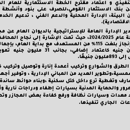
فيذي و اعتماد مقترح الخطة الاستثمارية للعام الم
زيد عن 850 مليون جنيها من بنك الاستثمار القومي،للصرف على بنود وأن
ين البيئة، الإدارة المحلية والدعم الفني ، تدعيم الخد
لاقتصادية).
ير الإدارة العامة للإستراتيجية بالديوان العام عن م
والمشروعات والأعمال، التي تم تنفيذها ضمن خطة عام 2024/2025، حيث تمت الإشارة إل
الخطة الاستثمارية للعام المالي الماضي بنسبة إنجاز بلغت 115% من المستهدف مع بداية 
مالية 750 مليون جنيه، أُضيف إليها 112 مليون جنيه كاعتماد إضافي
نيهًا.
لطرق والشوارع وتركيب أعمدة إنارة وتوصيل وتركيب ك
ية،وتطوير العديد من المباني الإدارية ، وتوفير أجهز
ارف وتغطية ترع داخل كتل سكنية ،وبناء حوائط ساندة
مرور والحماية المدنية بسيارات إطفاء ودراجات نارية و
د معدات وسيارات نظافة ورفع كفاءة بعض المجازر وتط
ات الجاري تنفيذها.