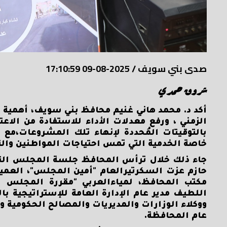
صدى بني سويف
/
2025-08-09 17:10:59
شروق حمدي
أكد د. محمد هاني غنيم محافظ بني سويف، أهمية ت
الزمني ، ورفع معدلات الأداء للاستفادة من الا
بالتوقيتات المُحددة لإنهاء تلك المشروعات،مع إ
خاصة الخدمية التي تمس احتياجات المواطنين والتأ
جاء ذلك خلال ترأس المحافظ جلسة المجلس التن
حازم عزت السكرتيرالعام "أمين المجلس"، العم
مكتب المحافظ، لمياءالعربي "مقررة المجلس ال
اللطيف مدير عام الإدارة العامة للإستراتيجية
ووكلاء الوزارات والمديريات والمصالح الحكومية 
عام المحافظة.