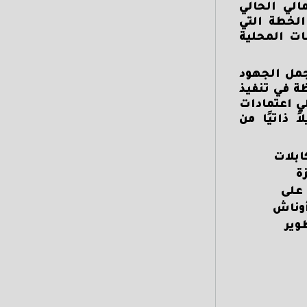
الي الحالي
شطة الخطة التي
مات المحلية
جمل الجهود
ى نجاح المحافظة في تنفيذ
العام، بإجمالي اعتمادات
، بجانب 31 مليون جنيه تمويلاً ذاتيًا من
ابلات
ة
 على
أوناش
وير