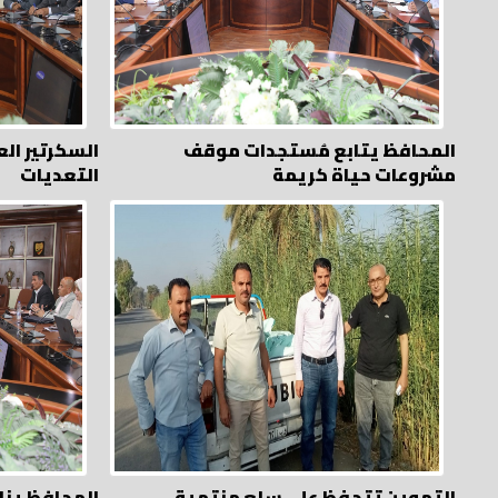
المحافظ يتابع مُستجدات موقف
السكرتير الع
مشروعات حياة كريمة
التعديات
التموين تتحفظ على سلع منتهية
المحافظ ين