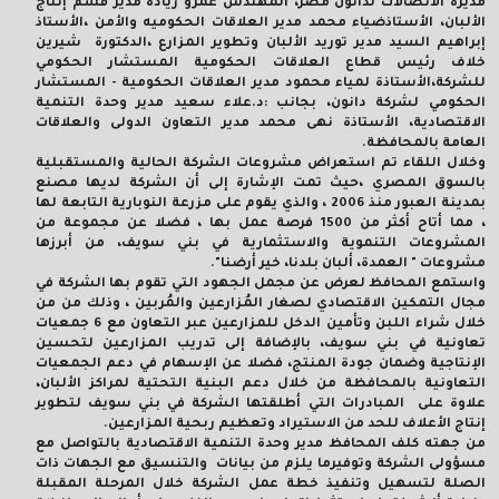
مديرة الاتصالات لدانون مصر، المهندس عمرو زيادة مدير قسم إنتاج
الألبان، الأستاذضياء محمد مدير العلاقات الحكوميه والأمن ،الأستاذ
إبراهيم السيد مدير توريد الألبان وتطوير المزارع ،الدكتورة شيرين
خلاف رئيس قطاع العلاقات الحكومية المستشار الحكومي
للشركة،الأستاذة لمياء محمود مدير العلاقات الحكومية - المستشار
الحكومي لشركة دانون، بجانب :د.علاء سعيد مدير وحدة التنمية
الاقتصادية، الأستاذة نهى محمد مدير التعاون الدولى والعلاقات
العامة بالمحافظة.
وخلال اللقاء تم استعراض مشروعات الشركة الحالية والمستقبلية
بالسوق المصري ،حيث تمت الإشارة إلى أن الشركة لديها مصنع
بمدينة العبور منذ 2006 ، والذي يقوم على مزرعة النوبارية التابعة لها
، مما أتاح أكثر من 1500 فرصة عمل بها ، فضلا عن مجموعة من
المشروعات التنموية والاستثمارية في بني سويف، من أبرزها
مشروعات " العمدة، ألبان بلدنا، خير أرضنا".
واستمع المحافظ لعرض عن مجمل الجهود التي تقوم بها الشركة في
مجال التمكين الاقتصادي لصغار المُزارعين والمُربين ، وذلك من من
خلال شراء اللبن وتأمين الدخل للمزارعين عبر التعاون مع 6 جمعيات
تعاونية في بني سويف، بالإضافة إلى تدريب المزارعين لتحسين
الإنتاجية وضمان جودة المنتج، فضلا عن الإسهام في دعم الجمعيات
التعاونية بالمحافظة من خلال دعم البنية التحتية لمراكز الألبان،
علاوة على المبادرات التي أطلقتها الشركة في بني سويف لتطوير
إنتاج الأعلاف للحد من الاستيراد وتعظيم ربحية المزارعين.
من جهته كلف المحافظ مدير وحدة التنمية الاقتصادية بالتواصل مع
مسؤولى الشركة وتوفيرما يلزم من بيانات والتنسيق مع الجهات ذات
الصلة لتسهيل وتنفيذ خطة عمل الشركة خلال المرحلة المقبلة