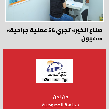
«صناع الخير» تجري 54 عملية جراحية
«عيون»
من نحن
سياسة الخصوصية