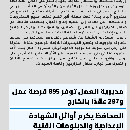
وزيادة أنشطتها واستثماراتها بما يعود بالنفع على أهالي المحافظة
وتوفير فرص عمل وزيادة دخل المُزارعين والمُربيّن في النشاط الزراعي
والإنتاج الحيواني ، لاسيما بعد تقدم الشركة بمقترح للتوسع في
مشروع "ألبان بلدنا" تحت مظلة أكبر تضم تحتها جميع المشروعات
والأنشطة التي تهدف إلى تنمية إنتاج الألبان بمختلف فئاتها، من
صغار المزارعين الى المزارع الصغيرة والمتوسطة، ومراكز لتجميع
الألبان ، إضافة الى تحسين سلسلة القيمة وسلاسل التوريد.
وأعرب مسؤولو الشركة عن شكرهم وتقديرهم لمحافظ بني سويف
لتعاونه وتوجيهاته بتوفير التيسيرات اللازمة لتوسيع نشاط الشركة
على أرض بني سويف،مع توجيه الدعوة لزيارة مشروع "ألبان بلدنا "أحد
مشروعاتها في بني سويف، للتعرف على الأثر الإيجابي للمشروع على
أرض الواقع، والإطلاع على نماذج من مراكز ونقاط تجميع الألبان
والتعرف على تجارب صغار المزارعين وخاصة السيدات.
مديرية العمل توفر 895 فرصة عمل
و297 عقدًا بالخارج
المحافظ يكرم أوائل الشهادة
الإعدادية والدبلومات الفنية