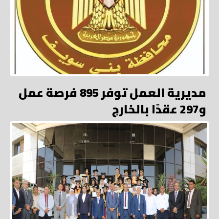
مديرية العمل توفر 895 فرصة عمل
و297 عقدًا بالخارج