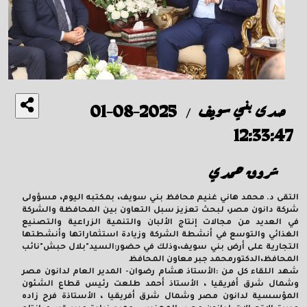
صدى بني سويف
2025-08-01
/
12:33:47
شروق حمدي
التقى د. محمد هاني غنيم محافظ بني سويف، بمكتبه اليوم، مسؤولى
شركة دانون مصر، لبحث تعزيز سبل التعاون بين المحافظة والشركة
في العديد من مجالات إنتاج الألبان والتنمية الزراعية والتصنيع
الغذائي والتوسع في أنشطة الشركة وزيادة استثماراتها وأنشطتها
التجارية على أرض بني سويف،وذلك في حضور:السيد"بلال حبش"نائب
المحافظ،الدكتورمحمد جبر معاون المحافظ
شهد اللقاء كل من :الأستاذ هشام رضوان- المدير العام لدانون مصر
وشمال شرق أفريقيا ، الأستاذ أحمد طلعت رئيس قطاع الشئون
المؤسسية لدانون مصر وشمال شرق أفريقيا ، الأستاذة فرح زاده