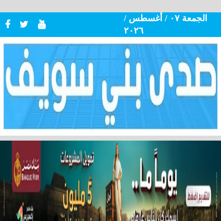
الجمعة ٠٧ / أغسطس /
٢٠٢٦