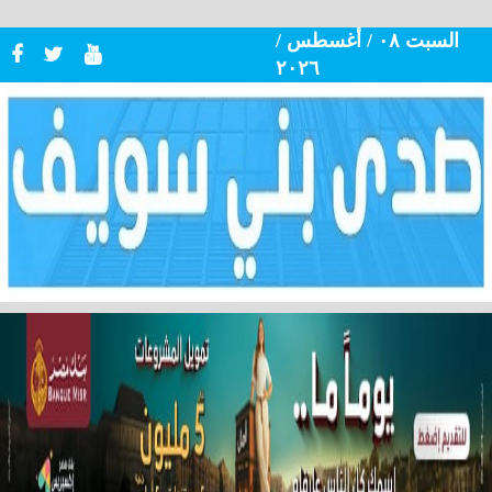
السبت ٠٨ / أغسطس /
٢٠٢٦