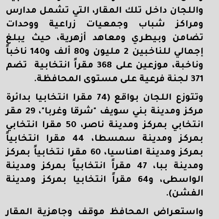
واللجان داخل تلك المقار، التي تشمل مدارس
ومراكز شباب وجمعيات زراعية ووحدات
تضامن وبيطري ومعاهد أزهرية، حيث يبلغ
إجمالي للناخبين 2 مليون و80 ألف و140 ناخباً
وناخبة، موزعين على 368 مقراً انتخابية تضم
371 لجنة فرعية على مستوى المحافظة.
وتتوزع اللجان بواقع (74 مقرا انتخابيا بدائرة
مركز ومدينة بني سويف "شرقا وغربا"، 29 مقر
انتخابي بمركز ومدينة ناصر، 50 مقرا انتخابي
بمركز ومدينة سمسطا، 44 مقرا انتخابياً
بمركز ومدينة اهناسيا، 60 مقرا نتخابياً بمركز
ومدينة ببا، 47 مقراً انتخابياً بمركز ومدينة
الواسطى، و64 مقراً انتخابيا بمركز ومدينة
الفشن).
و
استعراض المحافظ موقف وجاهزية المقار