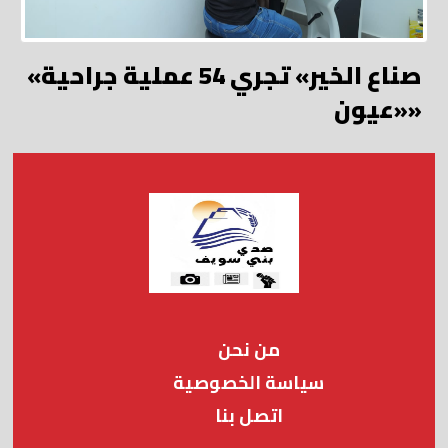
«صناع الخير» تجري 54 عملية جراحية
«عيون»
من نحن
سياسة الخصوصية
اتصل بنا