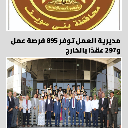
مديرية العمل توفر 895 فرصة عمل
و297 عقدًا بالخارج