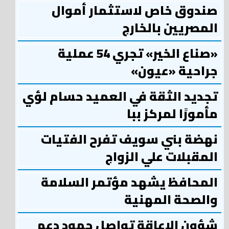
صندوق خاص لاستثمار أموال
المصريين بالخارج
«صناع الخير» تجري 54 عملية
جراحية «عيون»
تجديد الثقة في العميد حسام لؤي
مأمورًا لمركز ببا
نهضة بني سويف تفرح الفتيات
المقبلات علي الزواج
المحافظ يشهد مؤتمر السلامة
والصحة المهنية
شؤون الإعاقة تواصل جهود دعم