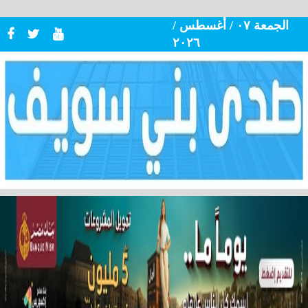
الجمعة ٠٧ / أغسطس /
٢٠٢٦