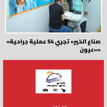
«صناع الخير» تجري 54 عملية جراحية
«عيون»
من نحن