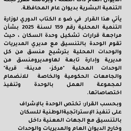
الديوان العام ذات الصلة ، وبرئاسة مقرر لجنة
التنمية البشرية بديوان عام المحافظة
.
يأتي هذا القرار في ضو ء الكتاب الدوري لوزارة
التنمية المحلية رقم 159 لسنة 2025 بشأن
مراجعة قرارات تشكيل وحدة السكان ، حيث
تقوم الوحدة بالتنسيق مع مديري المديريات
والوحدات المحلية بترشيح منسق من كل
مديرية وإدارة تابعة لهاومديرومنسق من
الوحدات المحلية "مركز- مدينة- قرية"
والجامعات الحكومية والخاصة للانضمام
لمجموعة العمل بالوحدة وتنفيذ
اختصاصاتها
.
وبحسب القرار: تختص الوحدة بالإشراف
على تنفيذ الإستراتجيةالوطنية للسكان
بالتنسيق مع الجهات المعنية داخل
وخارج الديوان العام والمديريات والوحدات