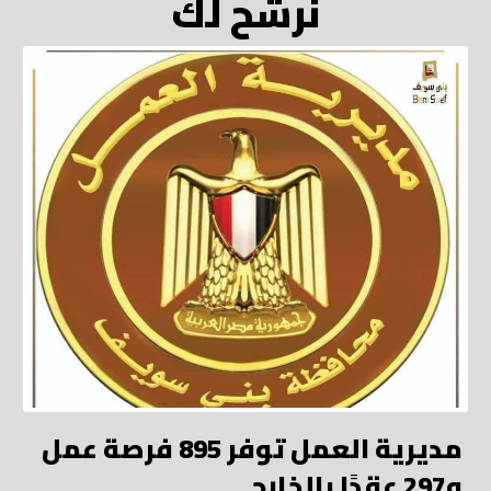
نرشح لك
مديرية العمل توفر 895 فرصة عمل
و297 عقدًا بالخارج