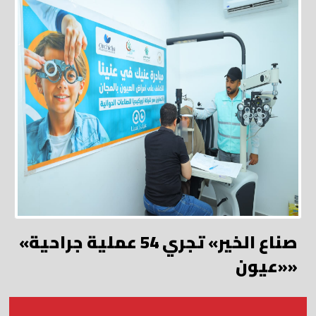
«صناع الخير» تجري 54 عملية جراحية
«عيون»