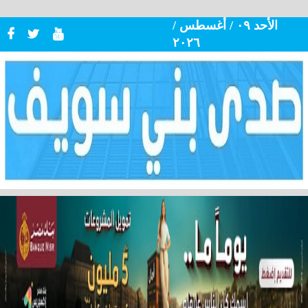
الأحد ٠٩ / أغسطس /
٢٠٢٦